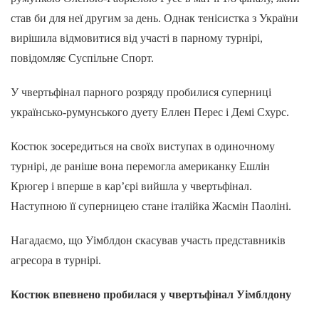
став би для неї другим за день. Однак тенісистка з України
вирішила відмовитися від участі в парному турнірі,
повідомляє Суспільне Спорт.
У чвертьфінал парного розряду пробилися суперниці
українсько-румунського дуету Еллен Перес і Демі Схурс.
Костюк зосередиться на своїх виступах в одиночному
турнірі, де раніше вона перемогла американку Ешлін
Крюгер і вперше в кар’єрі вийшла у чвертьфінал.
Наступною її суперницею стане італійка Жасмін Паоліні.
Нагадаємо, що Уімблдон скасував участь представників
агресора в турнірі.
Костюк впевнено пробилася у чвертьфінал Уімблдону