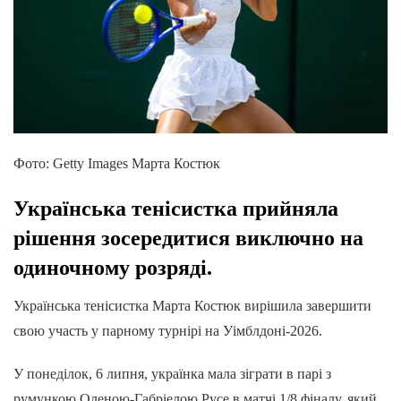
Фото: Getty Images Марта Костюк
Українська тенісистка прийняла
рішення зосередитися виключно на
одиночному розряді.
Українська тенісистка Марта Костюк вирішила завершити
свою участь у парному турнірі на Уімблдоні-2026.
У понеділок, 6 липня, українка мала зіграти в парі з
румункою Оленою-Габріелою Русе в матчі 1/8 фіналу, який