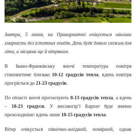
Завтра, 5 липня, на Прикарпатті очікується мінлива
хмарність без істотних опадів. День буде доволі свіжим для
літа, а місцями ще й вітряним.
В Івано-Франківську вночі температура повітря
становитиме близько
10-12 градусів тепла
, вдень повітря
прогріється до
21-23 градусів
.
По області вночі прогнозують
8-13 градусів тепла
, а вдень
–
18-23 градуси
. У високогір’ї Карпат буде значно
прохолодніше: вдень лише
10-15 градусів тепла
.
Вітер очікується північно-західний, помірний, однак