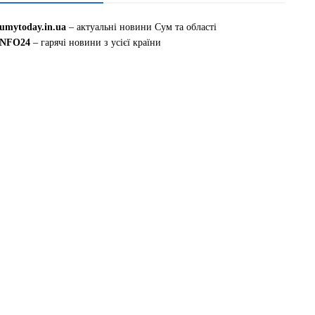
sumytoday.in.ua
– актуальні новини Сум та області
INFO24
– гарячі новини з усієї країни