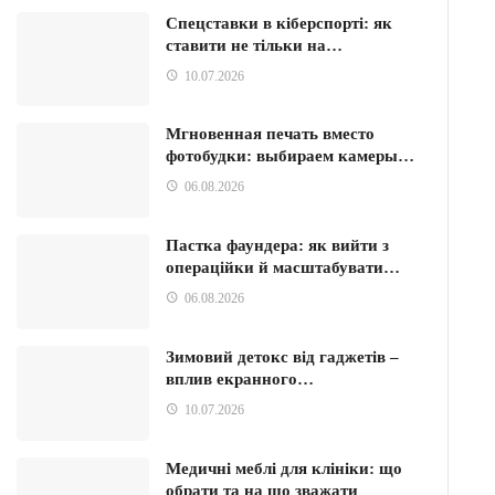
Спецставки в кіберспорті: як
ставити не тільки на…
10.07.2026
Мгновенная печать вместо
фотобудки: выбираем камеры…
06.08.2026
Пастка фаундера: як вийти з
операційки й масштабувати…
06.08.2026
Зимовий детокс від гаджетів –
вплив екранного…
10.07.2026
Медичні меблі для клініки: що
обрати та на що зважати