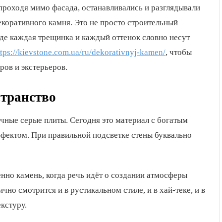
о проходя мимо фасада, останавливались и разглядывали
екоративного камня. Это не просто строительный
где каждая трещинка и каждый оттенок словно несут
ttps://kievstone.com.ua/ru/dekorativnyj-kamen/
, чтобы
ров и экстерьеров.
странство
ные серые плиты. Сегодня это материал с богатым
фектом. При правильной подсветке стены буквально
нно камень, когда речь идёт о создании атмосферы
но смотрится и в рустикальном стиле, и в хай-теке, и в
кстуру.