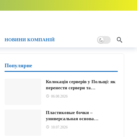
НОВИНИ КОМПАНІЙ
ому
и тому
Популярне
Колокація серверів у Польщі: як
перенести сервери та…
06.08.2026
Пластиковые бочки –
универсальная основа…
10.07.2026