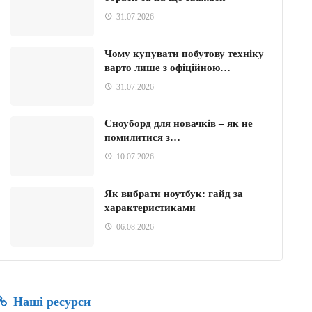
31.07.2026
Чому купувати побутову техніку
варто лише з офіційною…
31.07.2026
Сноуборд для новачків – як не
помилитися з…
10.07.2026
Як вибрати ноутбук: гайд за
характеристиками
06.08.2026
Наші ресурси