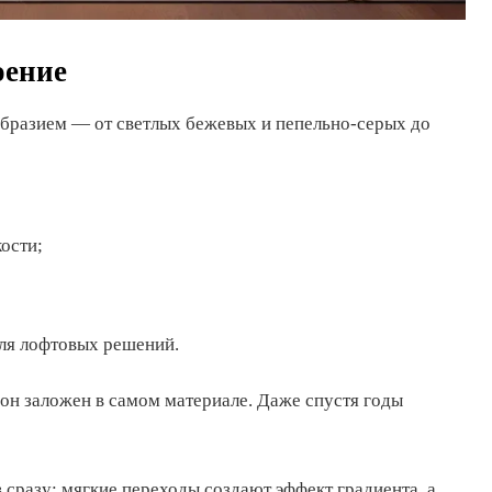
оение
образием — от светлых бежевых и пепельно-серых до
ости;
ля лофтовых решений.
 он заложен в самом материале. Даже спустя годы
сразу: мягкие переходы создают эффект градиента, а