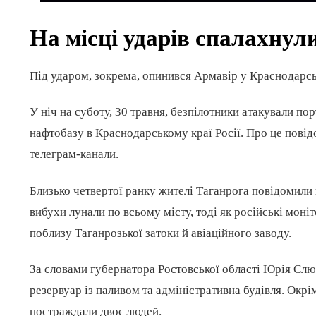
На місці ударів спалахну
Під ударом, зокрема, опинився Армавір у Краснодарс
У ніч на суботу, 30 травня, безпілотники атакували по
нафтобазу в Краснодарському краї Росії. Про це повід
телеграм-канали.
Близько четвертої ранку жителі Таганрога повідомили 
вибухи лунали по всьому місту, тоді як російські мон
поблизу Таганрозької затоки й авіаційного заводу.
За словами губернатора Ростовської області Юрія Слюс
резервуар із паливом та адміністративна будівля. Окрі
постраждали двоє людей.