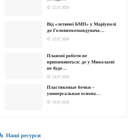
22.07.2026
Від «летючої БМП» у Маріуполі
до Головнокомандувача…
22.07.2026
Планові роботи не
припиняються: де у Миколаєві
не буде…
24.07.2026
Пластиковые бочки –
универсальная основа…
10.07.2026
Наші ресурси