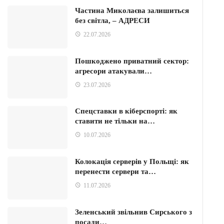
Частина Миколаєва залишиться
без світла, – АДРЕСИ
22.07.2026
Пошкоджено приватний сектор:
агресори атакували…
23.07.2026
Спецставки в кіберспорті: як
ставити не тільки на…
10.07.2026
Колокація серверів у Польщі: як
перенести сервери та…
11.07.2026
Зеленський звільнив Сирського з
посади…