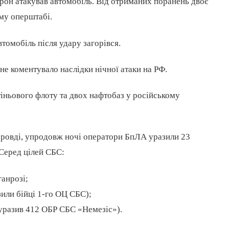
рон атакував автомобіль. Від отриманих поранень двоє
ому оперштабі.
втомобіль після удару загорівся.
не коментувало наслідки нічної атаки на РФ.
іньового флоту та двох нафтобаз у російському
ровді, упродовж ночі оператори БпЛА уразили 23
. Серед цілей СБС:
ганрозі;
или бійці 1-го ОЦ СБС);
уразив 412 ОБР СБС «Немезіс»).