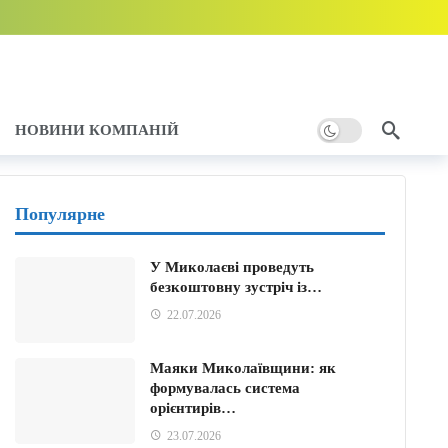
НОВИНИ КОМПАНІЙ
Популярне
и тому
У Миколаєві проведуть
у
безкоштовну зустріч із…
22.07.2026
Маяки Миколаївщини: як
формувалась система
орієнтирів…
23.07.2026