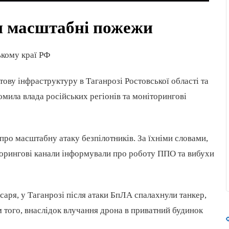
ли масштабні пожежи
ькому краї РФ
ртову інфраструктуру в Таганрозі Ростовської області та
омила влада російських регіонів та моніторингові
про масштабну атаку безпілотників. За їхніми словами,
іторингові канали інформували про роботу ППО та вибухи
аря, у Таганрозі після атаки БпЛА спалахнули танкер,
м того, внаслідок влучання дрона в приватний будинок