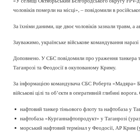
«У селищі Октябрьський Бєлгородського округу FPV-д
чоловіків померли на місці», – повідомили в російськ
За їхніми даними, ще двоє чоловіків зазнали травм, а а
Зауважимо, українське військове командування наразі 
Доповнено. У СБС повідомили про ураження танкера т
Таганрозі та Феодосії в окупованому Криму.
За інформацією командувача СБС Роберта «Мадяра» Б
військові цілі та обʼєкти в оперативній глибині ворога
нафтовий танкер тіньового флоту та нафтобаза у Та
нафтобаза «Курганнафтопродукт» у Таганрозі (ураз
морський нафтовий термінал у Феодосії, АР Крим (