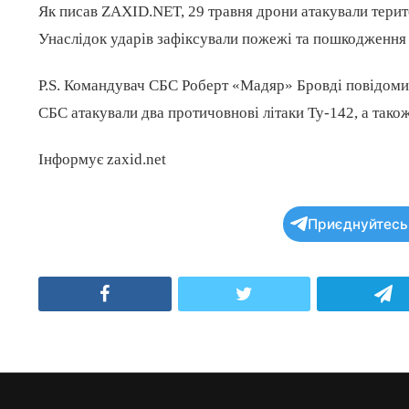
Як писав ZAXID.NET, 29 травня дрони атакували терит
Унаслідок ударів зафіксували пожежі та пошкодження 
P.S. Командувач СБС Роберт «Мадяр» Бровді повідомив,
СБС атакували два протичовнові літаки Ту-142, а тако
Інформує zaxid.net
Приєднуйтесь 
Facebook
Twitter
T