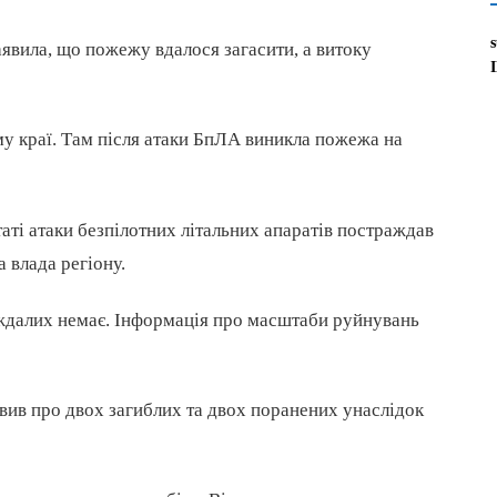
явила, що пожежу вдалося загасити, а витоку
у краї. Там після атаки БпЛА виникла пожежа на
таті атаки безпілотних літальних апаратів постраждав
 влада регіону.
ждалих немає. Інформація про масштаби руйнувань
вив про двох загиблих та двох поранених унаслідок