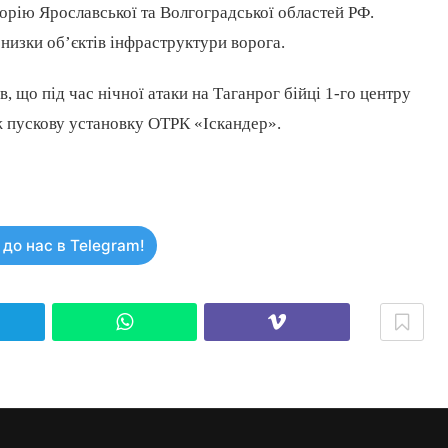
орію Ярославської та Волгоградської областей РФ.
низки об’єктів інфраструктури ворога.
 що під час нічної атаки на Таганрог бійці 1-го центру
ж пускову установку ОТРК «Іскандер».
до нас в Telegram!
elegram
WhatsApp
Viber