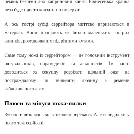
ремінь безпеки або капроновий канат. Рівнесенька крайка
леза буде просто ковзати по поверхні.
А ось гострі зубці серрейтора миттєво вгризаються в
матеріал. Вони працюють як безліч маленьких гострих
клинків, розташованих під різними кутами.
Саме тому ножі із серрейтором — це головний інструмент
рятувальників, парамедиків та альпіністів. Їм часто
доводиться за секунду розрізати щільний одяг на
постраждалому чи звільняти людину з ременів
заблокованого авто.
Плюси та мінуси ножа-пилки
Зубчасте лезо має свої унікальні переваги. Але й недоліки у
нього теж серйозні.