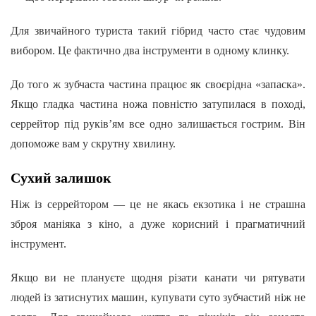
Для звичайного туриста такий гібрид часто стає чудовим
вибором. Це фактично два інструменти в одному клинку.
До того ж зубчаста частина працює як своєрідна «запаска».
Якщо гладка частина ножа повністю затупилася в поході,
серрейтор під руків’ям все одно залишається гострим. Він
допоможе вам у скрутну хвилину.
Сухий залишок
Ніж із серрейтором — це не якась екзотика і не страшна
зброя маніяка з кіно, а дуже корисний і прагматичний
інструмент.
Якщо ви не плануєте щодня різати канати чи рятувати
людей із затиснутих машин, купувати суто зубчастий ніж не