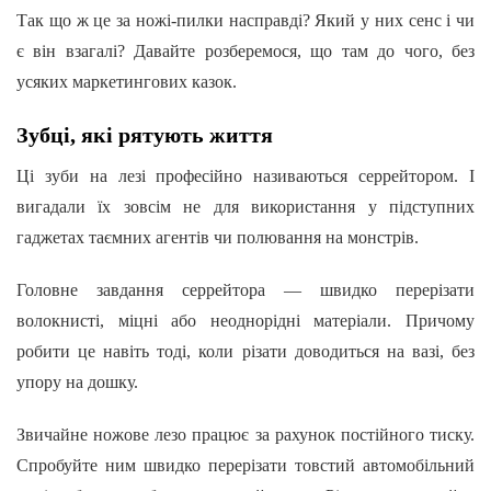
Так що ж це за ножі-пилки насправді? Який у них сенс і чи
є він взагалі? Давайте розберемося, що там до чого, без
усяких маркетингових казок.
Зубці, які рятують життя
Ці зуби на лезі професійно називаються серрейтором. І
вигадали їх зовсім не для використання у підступних
гаджетах таємних агентів чи полювання на монстрів.
Головне завдання серрейтора — швидко перерізати
волокнисті, міцні або неоднорідні матеріали. Причому
робити це навіть тоді, коли різати доводиться на вазі, без
упору на дошку.
Звичайне ножове лезо працює за рахунок постійного тиску.
Спробуйте ним швидко перерізати товстий автомобільний