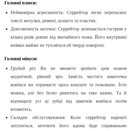
Головні плюси:
Неймовірна агресивність: Серрейтор легко перепилює
товсті мотузки, ремені, шланги та пластик.
Довговічність заточки: Серрейтор залишається гострим у
кілька разів довше від звичайного ножа. Його внутрішні
виїмки майже не тупляться об тверді поверхні.
Головні мінуси:
Грубий різ: Ви не зможете зробити цим ножем
акуратний, рівний зріз. Замість чистого шматочка
ковбаси ви отримаєте щось кошлате та пожоване. Їсти
можна, але без болю дивитись на таке важко. Та й
відчищати усі ці зубці від шматків ковбаси потім
втомитесь.
Складне обслуговування: Коли серрейтор нарешті
затупиться, заточити його вдома буде справжньою