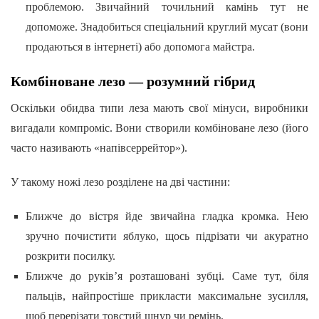
проблемою. Звичайний точильний камінь тут не
допоможе. Знадобиться спеціальний круглий мусат (вони
продаються в інтернеті) або допомога майстра.
Комбіноване лезо — розумний гібрид
Оскільки обидва типи леза мають свої мінуси, виробники
вигадали компроміс. Вони створили комбіноване лезо (його
часто називають «напівсеррейтор»).
У такому ножі лезо розділене на дві частини:
Ближче до вістря йде звичайна гладка кромка. Нею
зручно почистити яблуко, щось підрізати чи акуратно
розкрити посилку.
Ближче до руків’я розташовані зубці. Саме тут, біля
пальців, найпростіше прикласти максимальне зусилля,
щоб перерізати товстий шнур чи ремінь.