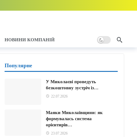
”: мобілізація і броня
1 годину тому
отує рішення
1 годину тому
ння
2 години тому
НОВИНИ КОМПАНІЙ
у
Популярне
У Миколаєві проведуть
безкоштовну зустріч із…
22.07.2026
Маяки Миколаївщини: як
формувалась система
орієнтирів…
23.07.2026