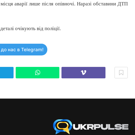
 місця аварії лише після опівночі. Наразі обставини ДТП
еталі очікують від поліції.
до нас в Telegram!
elegram
WhatsApp
Viber