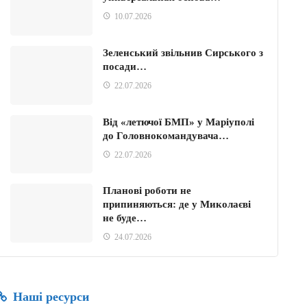
10.07.2026
Зеленський звільнив Сирського з
посади…
22.07.2026
Від «летючої БМП» у Маріуполі
до Головнокомандувача…
22.07.2026
Планові роботи не
припиняються: де у Миколаєві
не буде…
24.07.2026
Наші ресурси