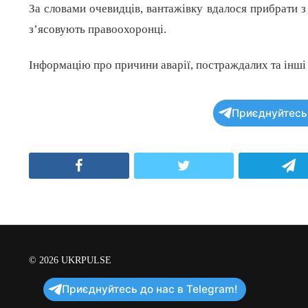
За словами очевидців, вантажівку вдалося прибрати з
з’ясовують правоохоронці.
Інформацію про причини аварії, постраждалих та інші д
Приєднуйтесь 
Facebook
Twitter
T
© 2026
UKRPULSE
Приєднуйтесь до нас в Telegram!