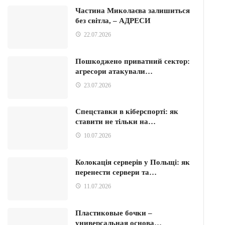
Частина Миколаєва залишиться
без світла, – АДРЕСИ
22.07.2026
Пошкоджено приватний сектор:
агресори атакували…
23.07.2026
Спецставки в кіберспорті: як
ставити не тільки на…
10.07.2026
Колокація серверів у Польщі: як
перенести сервери та…
11.07.2026
Пластиковые бочки –
универсальная основа…