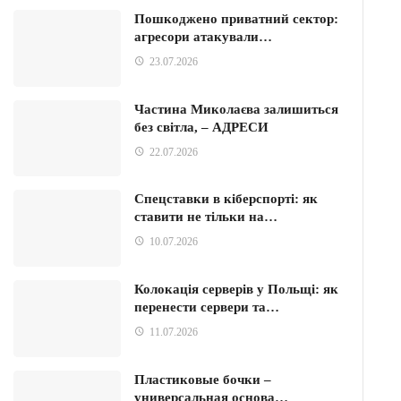
Пошкоджено приватний сектор:
агресори атакували…
23.07.2026
Частина Миколаєва залишиться
без світла, – АДРЕСИ
22.07.2026
Спецставки в кіберспорті: як
ставити не тільки на…
10.07.2026
Колокація серверів у Польщі: як
перенести сервери та…
11.07.2026
Пластиковые бочки –
универсальная основа…