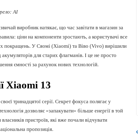
рело: AI
звичай виробник натякає, що час завітати в магазин за
авила: ціни на компоненти зростають, а користувачі все
 покращень. У Сяомі (Xiaomi) та Віво (Vivo) вирішили
 акумуляторів для старих флагманів. І це не просто
ьшення ємності за рахунок нових технологій.
ї Xiaomi 13
воєї тринадцятої серії. Секрет фокуса полягає у
технологія дозволяє «запакувати» більше енергії в той
я власників пристроїв, які вже почали відчувати
раціональна пропозиція.