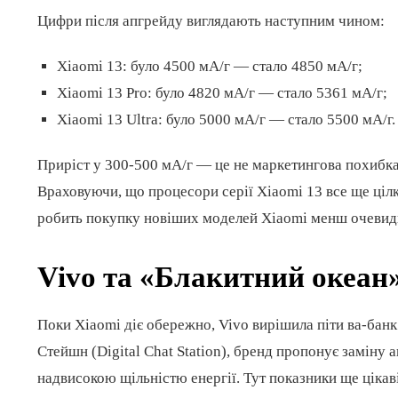
Цифри після апгрейду виглядають наступним чином:
Xiaomi 13: було 4500 мА/г — стало 4850 мА/г;
Xiaomi 13 Pro: було 4820 мА/г — стало 5361 мА/г;
Xiaomi 13 Ultra: було 5000 мА/г — стало 5500 мА/г.
Приріст у 300-500 мА/г — це не маркетингова похибка,
Враховуючи, що процесори серії Xiaomi 13 все ще цілк
робить покупку новіших моделей Xiaomi менш очевид
Vivo та «Блакитний океан»
Поки Xiaomi діє обережно, Vivo вирішила піти ва-бан
Стейшн (Digital Chat Station), бренд пропонує заміну а
надвисокою щільністю енергії. Тут показники ще цікав