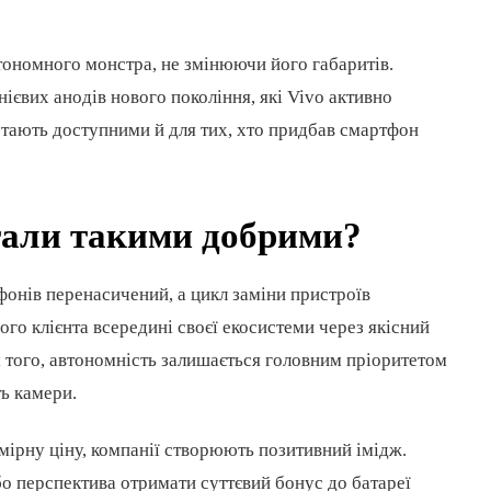
тономного монстра, не змінюючи його габаритів.
ієвих анодів нового покоління, які Vivo активно
 стають доступними й для тих, хто придбав смартфон
тали такими добрими?
фонів перенасичений, а цикл заміни пристроїв
го клієнта всередині своєї екосистеми через якісний
рім того, автономність залишається головним пріоритетом
ть камери.
ірну ціну, компанії створюють позитивний імідж.
бо перспектива отримати суттєвий бонус до батареї