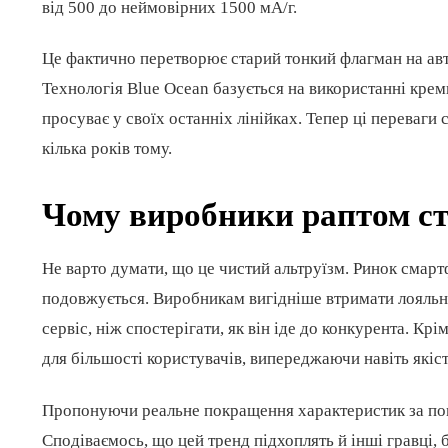
від 500 до неймовірних 1500 мА/г.
Це фактично перетворює старий тонкий флагман на ав
Технологія Blue Ocean базується на використанні кремн
просуває у своїх останніх лінійках. Тепер ці переваги
кілька років тому.
Чому виробники раптом с
Не варто думати, що це чистий альтруїзм. Ринок смарт
подовжується. Виробникам вигідніше втримати лояльно
сервіс, ніж спостерігати, як він іде до конкурента. К
для більшості користувачів, випереджаючи навіть якіс
Пропонуючи реальне покращення характеристик за пом
Сподіваємось, що цей тренд підхоплять й інші гравці, 