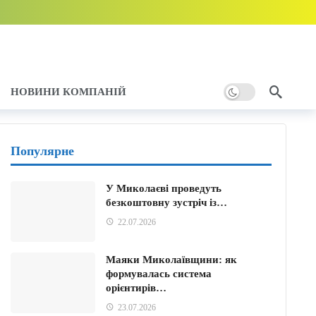
”: мобілізація і броня
4 години тому
отує рішення
4 години тому
НОВИНИ КОМПАНІЙ
ння
5 години тому
у
Популярне
У Миколаєві проведуть
безкоштовну зустріч із…
22.07.2026
Маяки Миколаївщини: як
формувалась система
орієнтирів…
23.07.2026