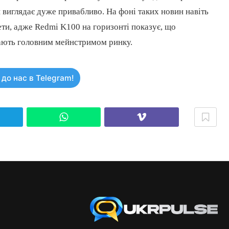
 виглядає дуже привабливо. На фоні таких новин навіть
ети, адже Redmi K100 на горизонті показує, що
стають головним мейнстримом ринку.
до нас в Telegram!
elegram
WhatsApp
Viber