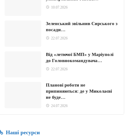
10.07.2026
Зеленський звільнив Сирського з
посади…
22.07.2026
Від «летючої БМП» у Маріуполі
до Головнокомандувача…
22.07.2026
Планові роботи не
припиняються: де у Миколаєві
не буде…
24.07.2026
Наші ресурси