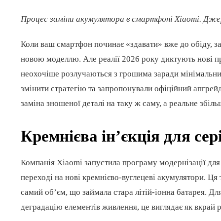
Процес заміни акумулятора в смартфоні Xiaomi. Дже
Коли ваш смартфон починає «здавати» вже до обіду, за
новою моделлю. Але реалії 2026 року диктують нові пр
неохочіше розлучаються з грошима заради мінімальних
змінити стратегію та запропонували офіційний апгрейд
заміна зношеної деталі на таку ж саму, а реальне збіл
Кремнієва ін’єкція для сері
Компанія Xiaomi запустила програму модернізації для с
переході на нові кремнієво-вуглецеві акумулятори. Ця 
самий об’єм, що займала стара літій-іонна батарея. Дл
деградацію елементів живлення, це виглядає як вкрай 