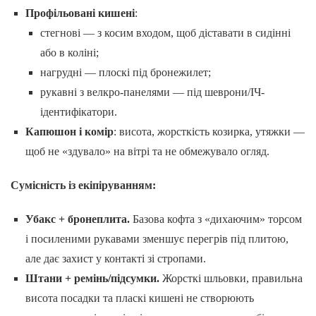
Профільовані кишені
:
стегнові — з косим входом, щоб діставати в сидінні
або в коліні;
нагрудні — плоскі під бронежилет;
рукавні з велкро-панелями — під шеврони/ІЧ-
ідентифікатори.
Капюшон і комір
: висота, жорсткість козирка, утяжки —
щоб не «здувало» на вітрі та не обмежувало огляд.
Сумісність із екіпіруванням:
Убакс + бронеплита.
Базова кофта з «дихаючим» торсом
і посиленими рукавами зменшує перегрів під плитою,
але дає захист у контакті зі стропами.
Штани + ремінь/підсумки.
Жорсткі шльовки, правильна
висота посадки та пласкі кишені не створюють