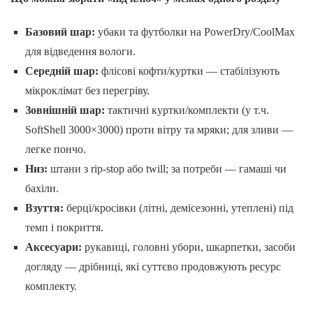
Базовий шар:
убаки та футболки на PowerDry/CoolMax
для відведення вологи.
Середній шар:
флісові кофти/куртки — стабілізують
мікроклімат без перегріву.
Зовнішній шар:
тактичні куртки/комплекти (у т.ч.
SoftShell 3000×3000) проти вітру та мряки; для зливи —
легке пончо.
Низ:
штани з rip-stop або twill; за потреби — гамаші чи
бахіли.
Взуття:
берці/кросівки (літні, демісезонні, утеплені) під
темп і покриття.
Аксесуари:
рукавиці, головні убори, шкарпетки, засоби
догляду — дрібниці, які суттєво продовжують ресурс
комплекту.