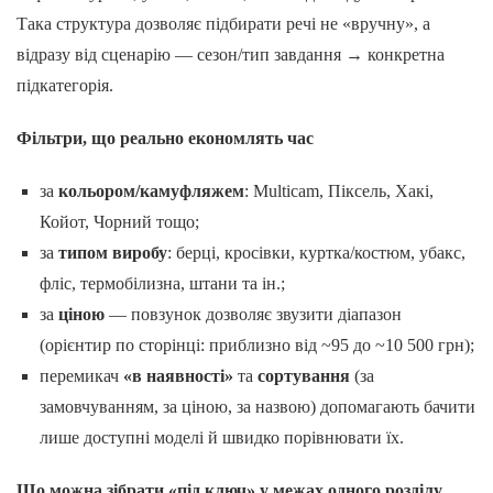
Така структура дозволяє підбирати речі не «вручну», а
відразу від сценарію — сезон/тип завдання → конкретна
підкатегорія.
Фільтри, що реально економлять час
за
кольором/камуфляжем
: Multicam, Піксель, Хакі,
Койот, Чорний тощо;
за
типом виробу
: берці, кросівки, куртка/костюм, убакс,
фліс, термобілизна, штани та ін.;
за
ціною
— повзунок дозволяє звузити діапазон
(орієнтир по сторінці: приблизно від ~95 до ~10 500 грн);
перемикач
«в наявності»
та
сортування
(за
замовчуванням, за ціною, за назвою) допомагають бачити
лише доступні моделі й швидко порівнювати їх.
Що можна зібрати «під ключ» у межах одного розділу