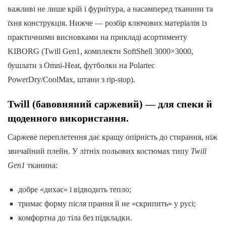
важливі не лише крій і фурнітура, а насамперед тканини та
їхня конструкція. Нижче — розбір ключових матеріалів із
практичними висновками на прикладі асортименту
KIBORG (Twill Gen1, комплекти SoftShell 3000×3000,
бушлати з Omni-Heat, футболки на Polartec
PowerDry/CoolMax, штани з rip-stop).
Twill (бавовняний саржевий) — для спеки й
щоденного використання.
Саржеве переплетення дає кращу опірність до стирання, ніж
звичайний плейн. У літніх польових костюмах типу
Twill
Gen1
тканина:
добре «дихає» і відводить тепло;
тримає форму після прання й не «скрипить» у русі;
комфортна до тіла без підкладки.