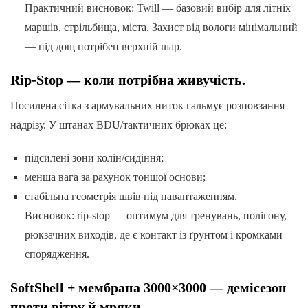
Практичний висновок: Twill — базовий вибір для літніх
маршів, стрільбища, міста. Захист від вологи мінімальний
— під дощ потрібен верхній шар.
Rip-Stop — коли потрібна живучість.
Посилена сітка з армувальних ниток гальмує розповзання
надрізу. У штанах BDU/тактичних брюках це:
підсилені зони колін/сидіння;
менша вага за рахунок тоншої основи;
стабільна геометрія швів під навантаженням.
Висновок: rip-stop — оптимум для тренувань, полігону,
рюкзачних виходів, де є контакт із ґрунтом і кромками
спорядження.
SoftShell + мембрана 3000×3000 — демісезон
проти вітру й мряки.