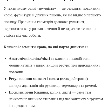
У тактичному одязі «зручність» — це результат поєднання
крою, фурнітури й дрібних рішень, які не видно з першого
погляду. Правильна геометрія дозволяє рухатися,
переносити вагу розвантаження й не втрачати тепло чи
сухість під час роботи.
Ключові елементи крою, на які варто дивитися:
Анатомічні коліна/лікті
та клини в паховій зоні —
менше натягів у швах, вищий ресурс при присіданнях і
повзанні.
Регулювання манжет і пояса (велкро/стропи)
—
швидка адаптація під рукавиці, термошари та ремені.
Посилені зони
(сидіння, коліна, лікті) — саме там
найчастіше виникає стирання під час контакту з ґрунтом
і спорядженням.