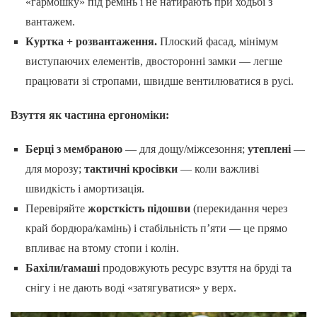
«гармошку» під ремінь і не натирають при ходьбі з
вантажем.
Куртка + розвантаження.
Плоский фасад, мінімум
виступаючих елементів, двосторонні замки — легше
працювати зі стропами, швидше вентилюватися в русі.
Взуття як частина ергономіки:
Берці з мембраною
— для дощу/міжсезоння;
утеплені
—
для морозу;
тактичні кросівки
— коли важливі
швидкість і амортизація.
Перевіряйте
жорсткість підошви
(перекидання через
край бордюра/камінь) і стабільність п’яти — це прямо
впливає на втому стопи і колін.
Бахіли/гамаші
продовжують ресурс взуття на бруді та
снігу і не дають воді «затягуватися» у верх.