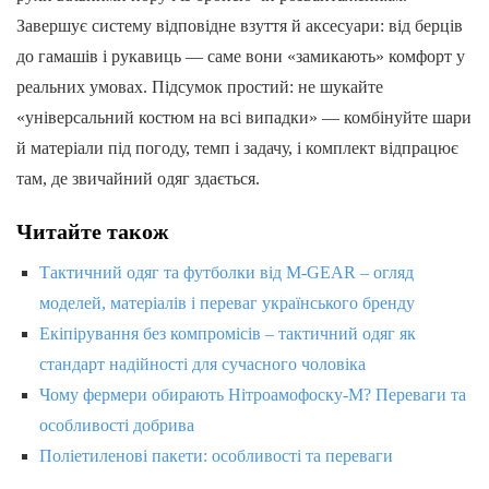
Завершує систему відповідне взуття й аксесуари: від берців
до гамашів і рукавиць — саме вони «замикають» комфорт у
реальних умовах. Підсумок простий: не шукайте
«універсальний костюм на всі випадки» — комбінуйте шари
й матеріали під погоду, темп і задачу, і комплект відпрацює
там, де звичайний одяг здається.
Читайте також
Тактичний одяг та футболки від M-GEAR – огляд
моделей, матеріалів і переваг українського бренду
Екіпірування без компромісів – тактичний одяг як
стандарт надійності для сучасного чоловіка
Чому фермери обирають Нітроамофоску-М? Переваги та
особливості добрива
Поліетиленові пакети: особливості та переваги