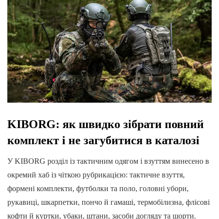
KIBORG: як швидко зібрати повний
комплект і не загубитися в каталозі
У KIBORG розділ із тактичним одягом і взуттям винесено в
окремий хаб із чіткою рубрикацією: тактичне взуття,
формені комплекти, футболки та поло, головні убори,
рукавиці, шкарпетки, пончо й гамаші, термобілизна, флісові
кофти й куртки, убаки, штани, засоби догляду та шорти.