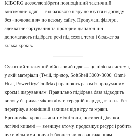
KIBORG дозволяє зібрати повноцінний тактичний
військовий одяг — від базового шару до взуття й догляду —
без «полювання» по всьому сайту. Продумані фільтри,
адекватне сортування та прозорий діапазон цін
допомагають підібрати речі під сезон, темп і бюджет за
кілька кроків.
Сучасний тактичний військовий одяг — це цілісна система,
у якій матеріали (Twill, rip-stop, SoftShell 3000×3000, Omni-
Heat, PowerDry/CoolMax) працюють разом із продуманим
кроєм і шаруванням. Правильно підібрана база відводить
вологу й тримає мікроклімат, середній шар додає тепла без
перегріву, а зовнішній захищає від вітру та мряки.
Ергономіка крою — анатомічні зони, посилені ділянки,
логічні кишені — зменшує втому, продовжує ресурс і робить
рухи вільними поруч із бронею чи розвантаженням.