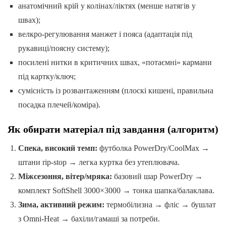
анатомічний крій у колінах/ліктях (менше натягів у
швах);
велкро-регулювання манжет і пояса (адаптація під
рукавиці/поясну систему);
посилені нитки в критичних швах, «потаємні» кармани
під картку/ключ;
сумісність із розвантаженням (плоскі кишені, правильна
посадка плечей/коміра).
Як обирати матеріал під завдання (алгоритм)
Спека, високий темп:
футболка PowerDry/CoolMax →
штани rip-stop → легка куртка без утеплювача.
Міжсезоння, вітер/мряка:
базовий шар PowerDry →
комплект SoftShell 3000×3000 → тонка шапка/балаклава.
Зима, активний режим:
термобілизна → фліс → бушлат
з Omni-Heat → бахіли/гамаші за потреби.