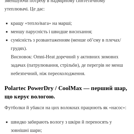
зменшуючи потребу в надмірному синтетичному
утеплювачі. Це дає:
кращу «тепло/вага» на марші;
меншу парусність і швидше висихання;
сумісність з розвантаженням (менше об’єму в плечах/
грудях).
Висновок: Omni-Heat доречний у активних зимових
задачах (патрулювання, стрільби), де перегрів не менш
небезпечний, ніж переохолодження.
Polartec PowerDry / CoolMax — перший шар,
що керує вологою.
Футболки й убакси на цих волокнах працюють як «насос»:
швидко забирають вологу з шкіри й переносять у
зовнішні шари;