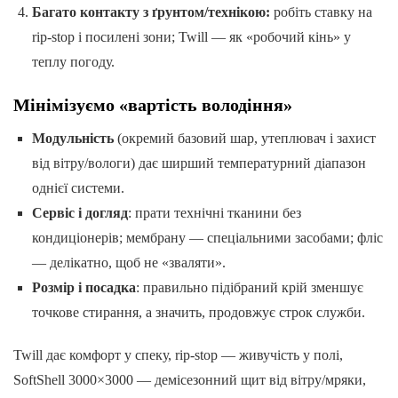
Багато контакту з ґрунтом/технікою:
робіть ставку на
rip-stop і посилені зони; Twill — як «робочий кінь» у
теплу погоду.
Мінімізуємо «вартість володіння»
Модульність
(окремий базовий шар, утеплювач і захист
від вітру/вологи) дає ширший температурний діапазон
однієї системи.
Сервіс і догляд
: прати технічні тканини без
кондиціонерів; мембрану — спеціальними засобами; фліс
— делікатно, щоб не «зваляти».
Розмір і посадка
: правильно підібраний крій зменшує
точкове стирання, а значить, продовжує строк служби.
Twill дає комфорт у спеку, rip-stop — живучість у полі,
SoftShell 3000×3000 — демісезонний щит від вітру/мряки,