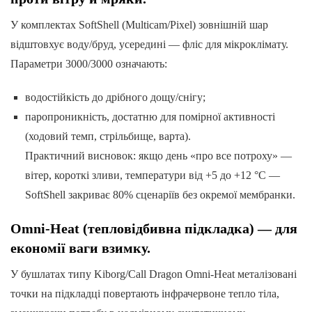
У комплектах SoftShell (Multicam/Pixel) зовнішній шар
відштовхує воду/бруд, усередині — фліс для мікроклімату.
Параметри 3000/3000 означають:
водостійкість до дрібного дощу/снігу;
паропроникність, достатню для помірної активності
(ходовий темп, стрільбище, варта).
Практичний висновок: якщо день «про все потроху» —
вітер, короткі зливи, температури від +5 до +12 °C —
SoftShell закриває 80% сценаріїв без окремої мембранки.
Omni-Heat (тепловідбивна підкладка) — для
економії ваги взимку.
У бушлатах типу Kiborg/Call Dragon Omni-Heat металізовані
точки на підкладці повертають інфрачервоне тепло тіла,