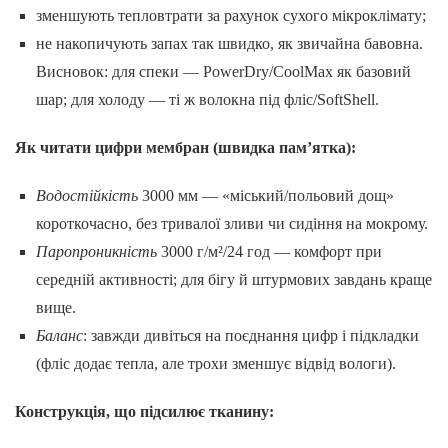
зменшують тепловтрати за рахунок сухого мікроклімату;
не накопичують запах так швидко, як звичайна бавовна.
Висновок: для спеки — PowerDry/CoolMax як базовий
шар; для холоду — ті ж волокна під фліс/SoftShell.
Як читати цифри мембран (швидка пам’ятка):
Водостійкість
3000 мм — «міський/польовий дощ»
короткочасно, без тривалої зливи чи сидіння на мокрому.
Паропроникність
3000 г/м²/24 год — комфорт при
середній активності; для бігу й штурмових завдань краще
вище.
Баланс
: завжди дивіться на поєднання цифр і підкладки
(фліс додає тепла, але трохи зменшує відвід вологи).
Конструкція, що підсилює тканину: