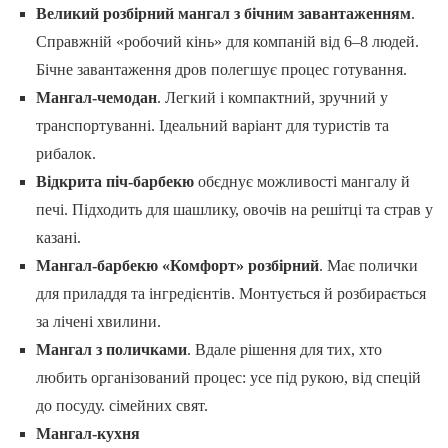
Великий розбірний мангал з бічним завантаженням
.
Справжній «робочий кінь» для компаній від 6–8 людей.
Бічне завантаження дров полегшує процес готування.
Мангал-чемодан
. Легкий і компактний, зручний у
транспортуванні. Ідеальний варіант для туристів та
рибалок.
Відкрита піч-барбекю
обєднує можливості мангалу й
печі. Підходить для шашлику, овочів на решітці та страв у
казані.
Мангал-барбекю «Комфорт» розбірний
. Має полички
для приладдя та інгредієнтів. Монтується й розбирається
за лічені хвилини.
Мангал з поличками
. Вдале рішення для тих, хто
любить організований процес: усе під рукою, від спецій
до посуду. сімейних свят.
Мангал-кухня