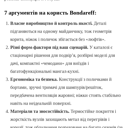
7 аргументів на користь Bondareff:
Власне виробництво й контроль якості.
Деталі
підганяються на одному майданчику, тож геометрія
корита, ніжок і поличок збігається без «люфтів».
Різні форм-фактори під ваш сценарій.
У каталозі є
стаціонарні рішення для подвір’я, розбірні моделі для
дачі, компактні «чемодани» для виїздів і
багатофункціональні мангал-кухні.
Ергономіка та безпека.
Конструкції з поличками й
бортами, зручні тримачі для шампурів/решіток,
передбачена вентиляція жаровні; ніжки стоять стабільно
навіть на неідеальній поверхні.
Матеріали та зносостійкість.
Термостійке покриття і
жорсткість вузлів захищають метал від перегрівів і
корозії, тож обладнання розраховане на багато сезонів (за