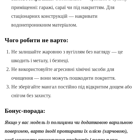
приміщенні: гаражі, сараї чи під накриттям. Для
стаціонарних конструкцій — накривати
водонепроникним матеріалом.
Чого робити не варто:
Не залишайте жаровню з вугіллям без нагляду — це
шкодить і металу, і безпеці.
Не використовуйте агресивні хімічні засоби для
очищення — вони можуть пошкодити покриття.
Не зберігайте мангал постійно під відкритим дощем або
снігом без захисту.
Бонус-порада:
Якщо у вас модель із полицями чи додатковою варильною
поверхнею, варто іноді протирати їх олією (харчовою),
щоб уникнути прикипання продуктів і появи плям.