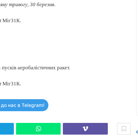
яну тривогу, 30 березня.
іт Міг31К.
 пусків аеробалістичних ракет.
іт Міг31К.
до нас в Telegram!
elegram
WhatsApp
Viber