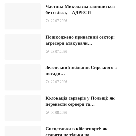
Частина Миколаєва залишиться
без світла, – АДРЕСИ
22.07.2026
Пошкоджено приватний сектор:
агресори атакували…
23.07.2026
Зеленський звільнив Сирського з
посади…
22.07.2026
Колокація серверів у Польщі: як
перенести сервери та…
06.08.2026
Спецставки в кіберспорті: як
ставити не тільки на…