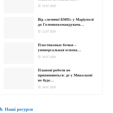
10.07.2026
Від «летючої БМП» у Маріуполі
до Головнокомандувача…
22.07.2026
Пластиковые бочки –
универсальная основа…
10.07.2026
Планові роботи не
припиняються: де у Миколаєві
не буде…
24.07.2026
Наші ресурси