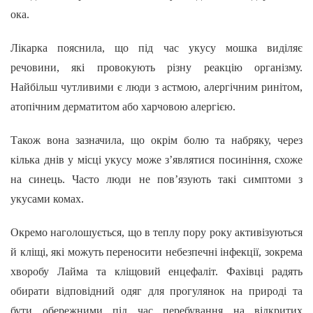
ока.
Лікарка пояснила, що під час укусу мошка виділяє
речовини, які провокують різну реакцію організму.
Найбільш чутливими є люди з астмою, алергічним ринітом,
атопічним дерматитом або харчовою алергією.
Також вона зазначила, що окрім болю та набряку, через
кілька днів у місці укусу може з’являтися посиніння, схоже
на синець. Часто люди не пов’язують такі симптоми з
укусами комах.
Окремо наголошується, що в теплу пору року активізуються
й кліщі, які можуть переносити небезпечні інфекції, зокрема
хворобу Лайма та кліщовий енцефаліт. Фахівці радять
обирати відповідний одяг для прогулянок на природі та
бути обережними під час перебування на відкритих