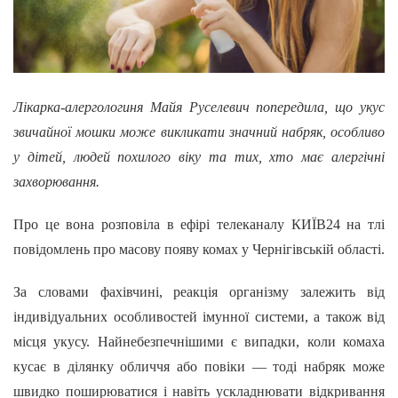
Лікарка-алергологиня Майя Руселевич попередила, що укус
звичайної мошки може викликати значний набряк, особливо
у дітей, людей похилого віку та тих, хто має алергічні
захворювання.
Про це вона розповіла в ефірі телеканалу КИЇВ24 на тлі
повідомлень про масову появу комах у Чернігівській області.
За словами фахівчині, реакція організму залежить від
індивідуальних особливостей імунної системи, а також від
місця укусу. Найнебезпечнішими є випадки, коли комаха
кусає в ділянку обличчя або повіки — тоді набряк може
швидко поширюватися і навіть ускладнювати відкривання