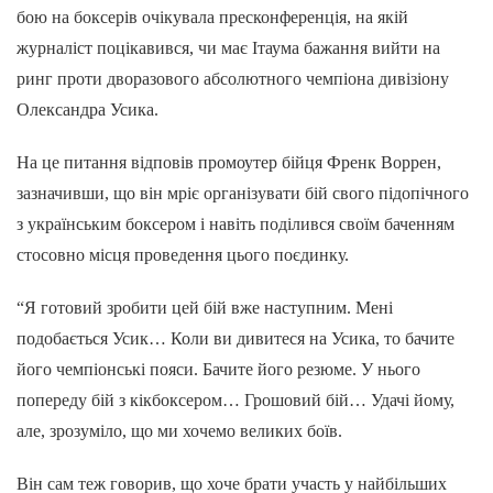
бою на боксерів очікувала пресконференція, на якій
журналіст поцікавився, чи має Ітаума бажання вийти на
ринг проти дворазового абсолютного чемпіона дивізіону
Олександра Усика.
На це питання відповів промоутер бійця Френк Воррен,
зазначивши, що він мріє організувати бій свого підопічного
з українським боксером і навіть поділився своїм баченням
стосовно місця проведення цього поєдинку.
“Я готовий зробити цей бій вже наступним. Мені
подобається Усик… Коли ви дивитеся на Усика, то бачите
його чемпіонські пояси. Бачите його резюме. У нього
попереду бій з кікбоксером… Грошовий бій… Удачі йому,
але, зрозуміло, що ми хочемо великих боїв.
Він сам теж говорив, що хоче брати участь у найбільших