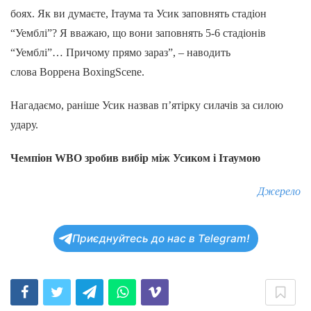
боях. Як ви думаєте, Ітаума та Усик заповнять стадіон
“Уемблі”? Я вважаю, що вони заповнять 5-6 стадіонів
“Уемблі”… Причому прямо зараз”, – наводить
слова Воррена BoxingScene.
Нагадаємо, раніше Усик назвав п’ятірку силачів за силою
удару.
Чемпіон WBO зробив вибір між Усиком і Ітаумою
Джерело
Приєднуйтесь до нас в Telegram!