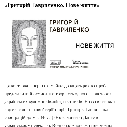
«Григорій Гавриленко. Нове життя»
Ця виставка – перша за майже двадцять років спроба
представити й осмислити творчість одного з ключових
українських художників-шістдесятників. Назва виставки
відсилає до знакової серії творів Григорія Гавриленка –
ілюстрацій до Vita Nova («Нове життя») Данте в
українському перекладі. Водночас «нове життя» можна