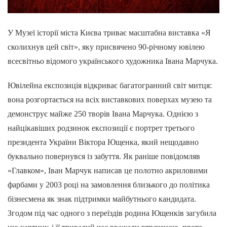
У Музеї історії міста Києва триває масштабна виставка «Я
сколихнув цей світ», яку присвячено 90-річному ювілею
всесвітньо відомого українського художника Івана Марчука.
Ювілейна експозиція відкриває багатогранний світ митця:
вона розгортається на всіх виставкових поверхах музею та
демонструє майже 250 творів Івана Марчука. Однією з
найцікавіших родзинок експозиції є портрет третього
президента України Віктора Ющенка, який нещодавно
буквально повернувся із забуття. Як раніше повідомляв
«Главком», Іван Марчук написав це полотно акриловими
фарбами у 2003 році на замовлення близького до політика
бізнесмена як знак підтримки майбутнього кандидата.
Згодом під час одного з переїздів родина Ющенків загубила