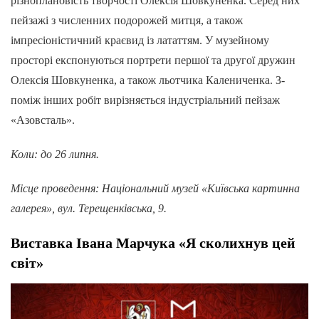
різноплановість творчості Олексія Шовкуненка. Серед них
пейзажі з численних подорожей митця, а також
імпресіоністичний краєвид із лататтям. У музейному
просторі експонуються портрети першої та другої дружин
Олексія Шовкуненка, а також льотчика Калениченка. З-
поміж інших робіт вирізняється індустріальний пейзаж
«Азовсталь».
Коли: до 26 липня.
Місце проведення: Національний музей «Київська картинна
галерея», вул. Терещенківська, 9.
Виставка Івана Марчука «Я сколихнув цей
світ»