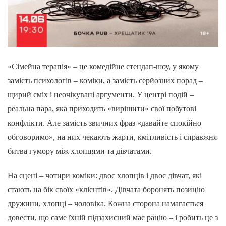
«Сімейна терапія» – це комедійне стендап-шоу, у якому
замість психологів – коміки, а замість серйозних порад –
щирий сміх і неочікувані аргументи. У центрі подій –
реальна пара, яка приходить «вирішити» свої побутові
конфлікти. Але замість звичних фраз «давайте спокійно
обговоримо», на них чекають жарти, кмітливість і справжня
битва гумору між хлопцями та дівчатами.
На сцені – чотири коміки: двоє хлопців і двоє дівчат, які
стають на бік своїх «клієнтів». Дівчата боронять позицію
дружини, хлопці – чоловіка. Кожна сторона намагається
довести, що саме їхній підзахисний має рацію – і робить це з