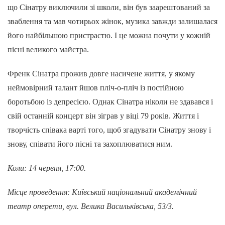
що Сінатру виключили зі школи, він був заарештований за
зваблення та мав чотирьох жінок, музика завжди залишалася
його найбільшою пристрастю. І це можна почути у кожній
пісні великого майстра.
Френк Сінатра прожив довге насичене життя, у якому
неймовірний талант йшов пліч-о-пліч із постійною
боротьбою із депресією. Однак Сінатра ніколи не здавався і
свій останній концерт він зіграв у віці 79 років. Життя і
творчість співака варті того, щоб згадувати Сінатру знову і
знову, співати його пісні та захоплюватися ним.
Коли: 14 червня, 17:00.
Місце проведення: Київський національний академічний
театр оперети, вул. Велика Васильківська, 53/3.