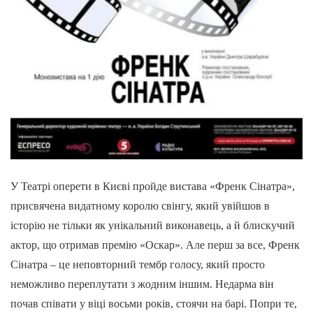
У Театрі оперети в Києві пройде вистава «Френк Сінатра»,
присвячена видатному королю свінгу, який увійшов в
історію не тільки як унікальний виконавець, а й блискучий
актор, що отримав премію «Оскар». Але перш за все, Френк
Сінатра – це неповторний тембр голосу, який просто
неможливо переплутати з жодним іншим. Недарма він
почав співати у віці восьми років, стоячи на барі. Попри те,