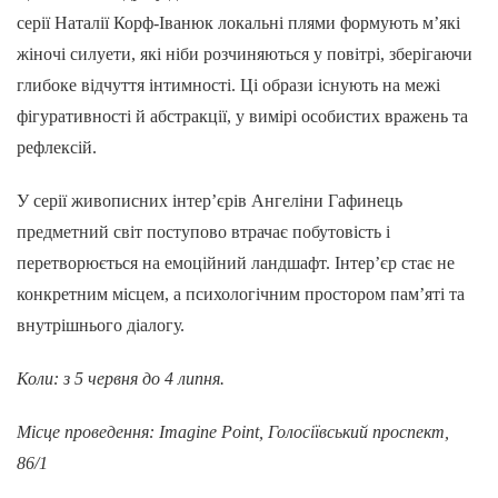
серії Наталії Корф-Іванюк локальні плями формують мʼякі
жіночі силуети, які ніби розчиняються у повітрі, зберігаючи
глибоке відчуття інтимності. Ці образи існують на межі
фігуративності й абстракції, у вимірі особистих вражень та
рефлексій.
У серії живописних інтер’єрів Ангеліни Гафинець
предметний світ поступово втрачає побутовість і
перетворюється на емоційний ландшафт. Інтер’єр стає не
конкретним місцем, а психологічним простором пам’яті та
внутрішнього діалогу.
Коли: з 5 червня до 4 липня.
Місце проведення: Imagine Point, Голосіївський проспект,
86/1