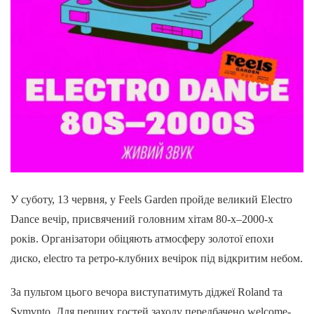
У суботу, 13 червня, у Feels Garden пройде великий Electro
Dance вечір, присвячений головним хітам 80-х–2000-х
років. Організатори обіцяють атмосферу золотої епохи
диско, electro та ретро-клубних вечірок під відкритим небом.
За пультом цього вечора виступатимуть діджеї Roland та
Svmvnto. Для перших гостей заходу передбачено welcome-