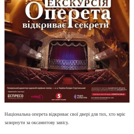
Національна оперета відкриває свої двері для тих, хто мріє
зазирнути за оксамитову завісу.