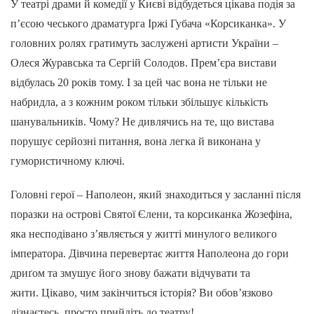
У театрі драми й комедії у Києві відбудеться цікава подія за
п’єсою чеського драматурга Іржі Губача «Корсиканка». У
головних ролях гратимуть заслужені артисти України –
Олеся Журавська та Сергій Солодов. Прем’єра вистави
відбулась 20 років тому. І за цей час вона не тільки не
набридла, а з кожним роком тільки збільшує кількість
шанувальників. Чому? Не дивлячись на те, що вистава
порушує серйозні питання, вона легка й виконана у
гумористичному ключі.
Головні герої – Наполеон, який знаходиться у засланні після
поразки на острові Святої Єлени, та корсиканка Жозефіна,
яка несподівано з’являється у житті минулого великого
імператора. Дівчина перевертає життя Наполеона до гори
дриґом та змушує його знову бажати відчувати та
жити. Цікаво, чим закінчиться історія? Ви обов’язково
дізнаєтесь, просто прийдіть до театру!