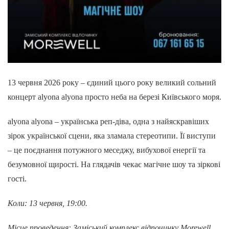
13 червня 2026 року – єдиний цього року великий сольний
концерт alyona alyona просто неба на березі Київського моря.
alyona alyona – українська реп-діва, одна з найяскравіших
зірок української сцени, яка зламала стереотипи. Її виступи
– це поєднання потужного меседжу, вибухової енергії та
безумовної щирості. На глядачів чекає магічне шоу та зіркові
гості.
Коли: 13 червня, 19:00.
Місце проведення: Заміський комплекс відпочинку Morewell,