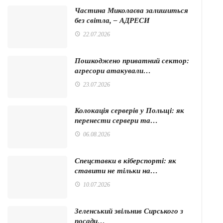
Частина Миколаєва залишиться
без світла, – АДРЕСИ
22.07.2026
Пошкоджено приватний сектор:
агресори атакували…
23.07.2026
Колокація серверів у Польщі: як
перенести сервери та…
06.08.2026
Спецставки в кіберспорті: як
ставити не тільки на…
10.07.2026
Зеленський звільнив Сирського з
посади…