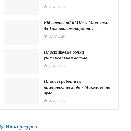
22.07.2026
Від «летючої БМП» у Маріуполі
до Головнокомандувача…
22.07.2026
Пластиковые бочки –
универсальная основа…
10.07.2026
Планові роботи не
припиняються: де у Миколаєві не
буде…
24.07.2026
Наші ресурси