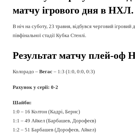
матчу ігрового дня в НХЛ.
В ніч на суботу, 23 травня, відбувся черговий ігровий
півфінальної стадії Кубка Стенлі.
Результат матчу плей-оф 
Колорадо –
Вегас
– 1:3 (1:0, 0:0, 0:3)
Рахунок у серії: 0-2
Шайби:
1:0 – 16 Колтон (Кадрі, Бернс)
1:1 – 49 Айкел (Барбашев, Дорофеєв)
1:2 – 51 Барбашев (Дорофеєв, Айкел)