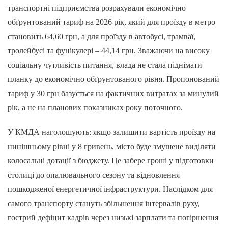
транспортні підприємства розрахували економічно
обґрунтований тариф на 2026 рік, який для проїзду в метро
становить 64,60 грн, а для проїзду в автобусі, трамваї,
тролейбусі та фунікулері – 44,14 грн. Зважаючи на високу
соціальну чутливість питання, влада не стала піднімати
планку до економічно обґрунтованого рівня. Пропонований
тариф у 30 грн базується на фактичних витратах за минулий
рік, а не на планових показниках року поточного.
У КМДА наголошують: якщо залишити вартість проїзду на
нинішньому рівні у 8 гривень, місто буде змушене виділяти
колосальні дотації з бюджету. Це забере гроші у підготовки
столиці до опалювального сезону та відновлення
пошкодженої енергетичної інфраструктури. Наслідком для
самого транспорту стануть збільшення інтервалів руху,
гострий дефіцит кадрів через низькі зарплати та погіршення