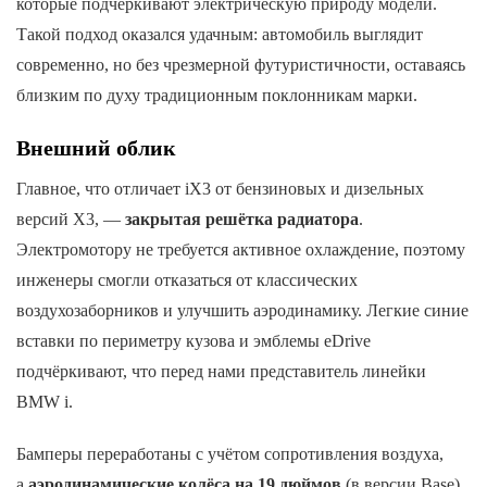
которые подчёркивают электрическую природу модели.
Такой подход оказался удачным: автомобиль выглядит
современно, но без чрезмерной футуристичности, оставаясь
близким по духу традиционным поклонникам марки.
Внешний облик
Главное, что отличает iX3 от бензиновых и дизельных
версий X3, —
закрытая решётка радиатора
.
Электромотору не требуется активное охлаждение, поэтому
инженеры смогли отказаться от классических
воздухозаборников и улучшить аэродинамику. Легкие синие
вставки по периметру кузова и эмблемы eDrive
подчёркивают, что перед нами представитель линейки
BMW i.
Бамперы переработаны с учётом сопротивления воздуха,
а
аэродинамические колёса на 19 дюймов
(в версии Base)