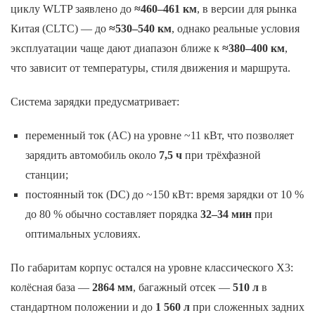
циклу WLTP заявлено до
≈460–461 км
, в версии для рынка
Китая (CLTC) — до
≈530–540 км
, однако реальные условия
эксплуатации чаще дают диапазон ближе к
≈380–400 км
,
что зависит от температуры, стиля движения и маршрута.
Система зарядки предусматривает:
переменный ток (AC) на уровне ~11 кВт, что позволяет
зарядить автомобиль около
7,5 ч
при трёхфазной
станции;
постоянный ток (DC) до ~150 кВт: время зарядки от 10 %
до 80 % обычно составляет порядка
32–34 мин
при
оптимальных условиях.
По габаритам корпус остался на уровне классического X3:
колёсная база —
2864 мм
, багажный отсек —
510 л
в
стандартном положении и до
1 560 л
при сложенных задних