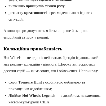
вивченню
принципів фізики руху
;
розвитку
креативності
через моделювання ігрових
ситуацій.
А коли до гри долучаються батьки, це ще й зміцнює
емоційний зв’язок у родині.
Колекційна привабливість
Hot Wheels — це один із небагатьох брендів іграшок, який
має реальну колекційну цінність. Щороку випускаються
десятки серій — як масових, так і обмежених. Наприклад:
Серія
Treasure Hunt
з особливою емблемою та
покращеним оздобленням;
Лінійки
Hot Wheels Legends
— з дизайном, натхненним
кастом-культурами США;