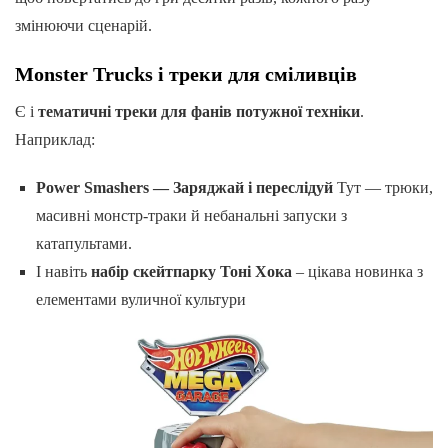
змінюючи сценарій.
Monster Trucks і треки для сміливців
Є і
тематичні треки для фанів потужної техніки
.
Наприклад:
Power Smashers — Заряджай і переслідуй
Тут — трюки,
масивні монстр-траки й небанальні запуски з
катапультами.
І навіть
набір скейтпарку Тоні Хока
– цікава новинка з
елементами вуличної культури