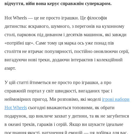
відчуття, ніби вона керує справжнім суперкаром.
Hot Wheels — це не просто іграшки. Це філософія
дитинства: яскравого, шумного, з перегонів на кухонному
столі, парковок під диваном і десятків машинок, які завжди
«потрібні ще». Саме тому ця марка ось уже понад пів
століття не втрачає популярності, постійно оновлюючи серії,
вигадуючи нові треки, додаючи інтерактив і колекційний
азарт.
У цій статті йтиметься не просто про іграшки, а про
справжній портал у світ швидкості, вигаданих трас і
неймовірних пригод. Ми розповімо, які моделі
ігрові набори
Hot Wheels
сьогодні вважаються топовими, як обрати
подарунок, що викличе захват у дитини, та як не загубитися
в океані треків, гаражів і серій. Якщо ви шукаєте ідеальне
поєднання якості, натхнення й емоцій — ця добірка для вас.