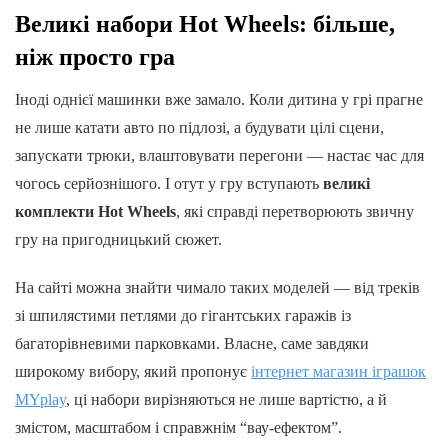
Великі набори Hot Wheels: більше,
ніж просто гра
Іноді однієї машинки вже замало. Коли дитина у грі прагне
не лише катати авто по підлозі, а будувати цілі сцени,
запускати трюки, влаштовувати перегони — настає час для
чогось серйознішого. І отут у гру вступають
великі
комплекти Hot Wheels
, які справді перетворюють звичну
гру на пригодницький сюжет.
На сайті можна знайти чимало таких моделей — від треків
зі шпилястими петлями до гігантських гаражів із
багаторівневими парковками. Власне, саме завдяки
широкому вибору, який пропонує
інтернет магазин іграшок
MYplay
, ці набори вирізняються не лише вартістю, а й
змістом, масштабом і справжнім “вау‑ефектом”.