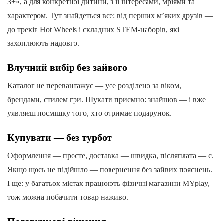
3+», а для конкретної дитини, з її інтересами, мріями та
характером. Тут знайдеться все: від перших м’яких друзів —
до треків Hot Wheels і складних STEM-наборів, які
захоплюють надовго.
Влучний вибір без зайвого
Каталог не перевантажує — усе розділено за віком,
брендами, стилем гри. Шукати приємно: знайшов — і вже
уявляєш посмішку того, хто отримає подарунок.
Купувати — без турбот
Оформлення — просте, доставка — швидка, післяплата — є.
Якщо щось не підійшло — повернення без зайвих пояснень.
І ще: у багатьох містах працюють фізичні магазини MYplay,
тож можна побачити товар наживо.
Подарункові рішення