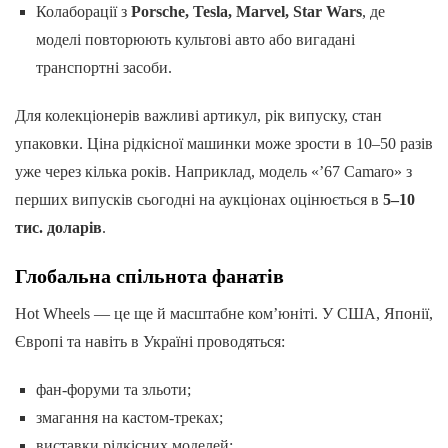
Колаборації з
Porsche, Tesla, Marvel, Star Wars
, де
моделі повторюють культові авто або вигадані
транспортні засоби.
Для колекціонерів важливі артикул, рік випуску, стан
упаковки. Ціна рідкісної машинки може зрости в 10–50 разів
уже через кілька років. Наприклад, модель «’67 Camaro» з
перших випусків сьогодні на аукціонах оцінюється в
5–10
тис. доларів
.
Глобальна спільнота фанатів
Hot Wheels — це ще й масштабне ком’юніті. У США, Японії,
Європі та навіть в Україні проводяться:
фан-форуми та зльоти;
змагання на кастом-треках;
виставки рідкісних моделей;