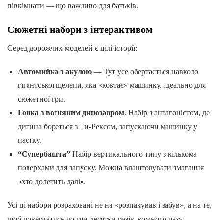
півкімнати — що важливо для батьків.
Сюжетні набори з інтерактивом
Серед дорожчих моделей є цілі історії:
Автомийка з акулою
— Тут усе обертається навколо
гігантської щелепи, яка «ковтає» машинку. Ідеально для
сюжетної гри.
Гонка з вогняним динозавром
. Набір з антагоністом, де
дитина бореться з Ти‑Рексом, запускаючи машинку у
пастку.
“Супербашта”
Набір вертикального типу з кількома
поверхами для запуску. Можна влаштовувати змагання
«хто долетить далі».
Усі ці набори розраховані не на «розпакував і забув», а на те,
щоб повертатись до гри десятки разів, кожного разу