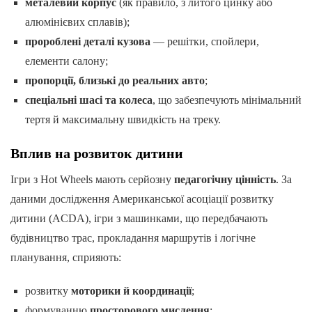
металевий корпус
(як правило, з литого цинку або
алюмінієвих сплавів);
пророблені деталі кузова
— решітки, спойлери,
елементи салону;
пропорції, близькі до реальних авто
;
спеціальні шасі та колеса
, що забезпечують мінімальний
тертя й максимальну швидкість на треку.
Вплив на розвиток дитини
Ігри з Hot Wheels мають серйозну
педагогічну цінність
. За
даними дослідження Американської асоціації розвитку
дитини (ACDA), ігри з машинками, що передбачають
будівництво трас, прокладання маршрутів і логічне
планування, сприяють:
розвитку
моторики й координації
;
формуванню
просторового мислення
;