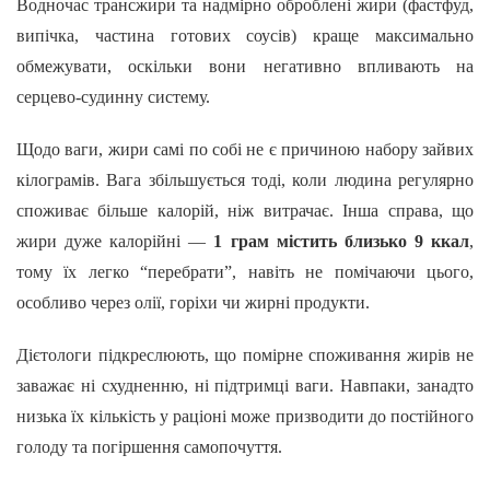
Водночас трансжири та надмірно оброблені жири (фастфуд,
випічка, частина готових соусів) краще максимально
обмежувати, оскільки вони негативно впливають на
серцево-судинну систему.
Щодо ваги, жири самі по собі не є причиною набору зайвих
кілограмів. Вага збільшується тоді, коли людина регулярно
споживає більше калорій, ніж витрачає. Інша справа, що
жири дуже калорійні —
1 грам містить близько 9 ккал
,
тому їх легко “перебрати”, навіть не помічаючи цього,
особливо через олії, горіхи чи жирні продукти.
Дієтологи підкреслюють, що помірне споживання жирів не
заважає ні схудненню, ні підтримці ваги. Навпаки, занадто
низька їх кількість у раціоні може призводити до постійного
голоду та погіршення самопочуття.