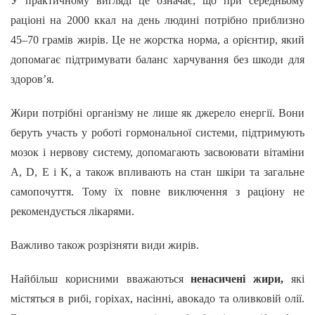
У практичному вигляді це означає, що при середньому
раціоні на 2000 ккал на день людині потрібно приблизно
45–70 грамів жирів. Це не жорстка норма, а орієнтир, який
допомагає підтримувати баланс харчування без шкоди для
здоров’я.
Жири потрібні організму не лише як джерело енергії. Вони
беруть участь у роботі гормональної системи, підтримують
мозок і нервову систему, допомагають засвоювати вітаміни
A, D, E і K, а також впливають на стан шкіри та загальне
самопочуття. Тому їх повне виключення з раціону не
рекомендується лікарями.
Важливо також розрізняти види жирів.
Найбільш корисними вважаються
ненасичені жири,
які
містяться в рибі, горіхах, насінні, авокадо та оливковій олії.