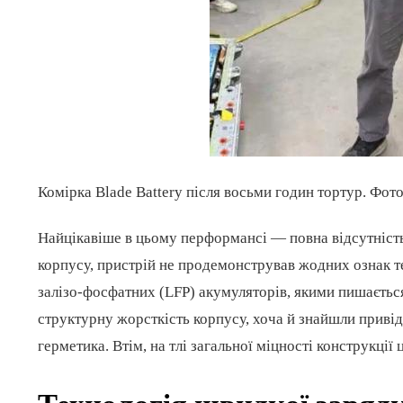
Комірка Blade Battery після восьми годин тортур. Фот
Найцікавіше в цьому перформансі — повна відсутність
корпусу, пристрій не продемонстрував жодних ознак те
залізо-фосфатних (LFP) акумуляторів, якими пишається
структурну жорсткість корпусу, хоча й знайшли привід
герметика. Втім, на тлі загальної міцності конструкції 