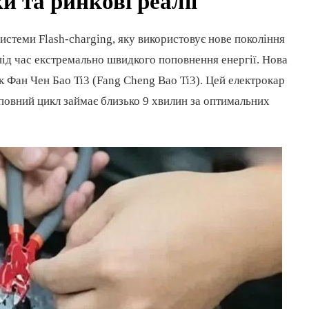
и та ринкові реалії
системи Flash-charging, яку використовує нове покоління
ід час екстремально швидкого поповнення енергії. Нова
 Фан Чен Бао Ti3 (Fang Cheng Bao Ti3). Цей електрокар
 повний цикл займає близько 9 хвилин за оптимальних