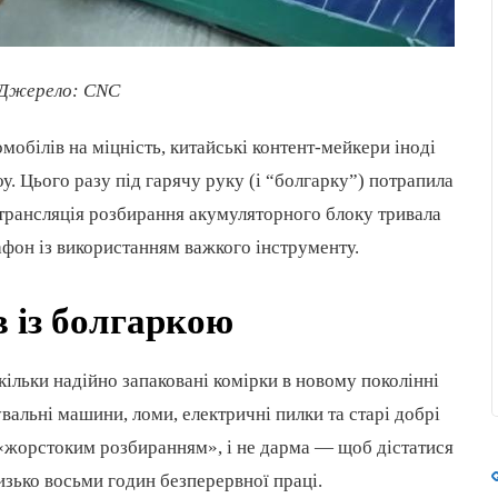
. Джерело: CNC
мобілів на міцність, китайські контент-мейкери іноді
у. Цього разу під гарячу руку (і “болгарку”) потрапила
 трансляція розбирання акумуляторного блоку тривала
фон із використанням важкого інструменту.
в із болгаркою
кільки надійно запаковані комірки в новому поколінні
вальні машини, ломи, електричні пилки та старі добрі
 «жорстоким розбиранням», і не дарма — щоб дістатися
изько восьми годин безперервної праці.