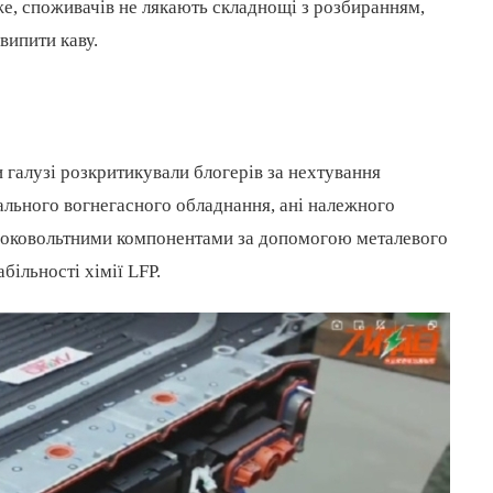
же, споживачів не лякають складнощі з розбиранням,
випити каву.
 галузі розкритикували блогерів за нехтування
іального вогнегасного обладнання, ані належного
високовольтними компонентами за допомогою металевого
більності хімії LFP.