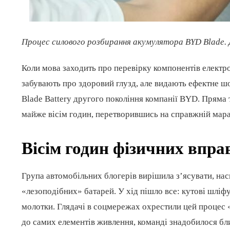
Процес силового розбирання акумулятора BYD Blade
Коли мова заходить про перевірку компонентів електро
забувають про здоровий глузд, але видають ефектне шо
Blade Battery другого покоління компанії BYD. Пряма
майже вісім годин, перетворившись на справжній мара
Вісім годин фізичних впра
Група автомобільних блогерів вирішила з’ясувати, нас
«лезоподібних» батарей. У хід пішло все: кутові шліфу
молотки. Глядачі в соцмережах охрестили цей процес
до самих елементів живлення, команді знадобилося бл