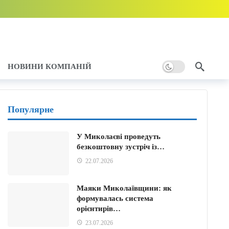
НОВИНИ КОМПАНІЙ
тому
Популярне
у
У Миколаєві проведуть
безкоштовну зустріч із…
22.07.2026
Маяки Миколаївщини: як
формувалась система
орієнтирів…
23.07.2026