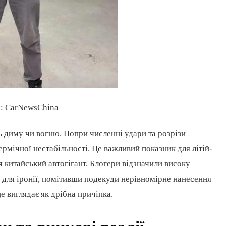
о: CarNewsChina
 диму чи вогню. Попри численні удари та розрізи
рмічної нестабільності. Це важливий показник для літій-
 китайський автогігант. Блогери відзначили високу
 для іронії, помітивши подекуди нерівномірне нанесення
це виглядає як дрібна причіпка.