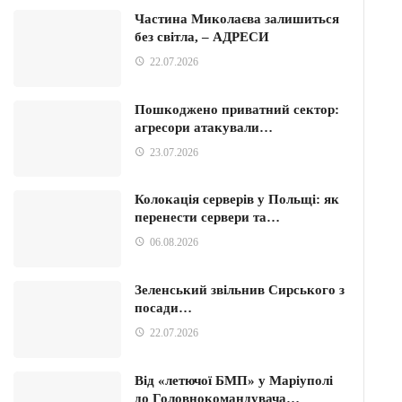
Частина Миколаєва залишиться
без світла, – АДРЕСИ
22.07.2026
Пошкоджено приватний сектор:
агресори атакували…
23.07.2026
Колокація серверів у Польщі: як
перенести сервери та…
06.08.2026
Зеленський звільнив Сирського з
посади…
22.07.2026
Від «летючої БМП» у Маріуполі
до Головнокомандувача…