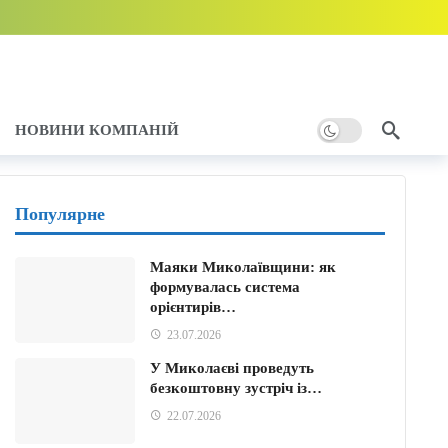
”: мобілізація і броня
5 хвилин тому
отує рішення
5 хвилин тому
ння
1 годину тому
НОВИНИ КОМПАНІЙ
у
Популярне
Маяки Миколаївщини: як
формувалась система
орієнтирів…
23.07.2026
У Миколаєві проведуть
безкоштовну зустріч із…
22.07.2026