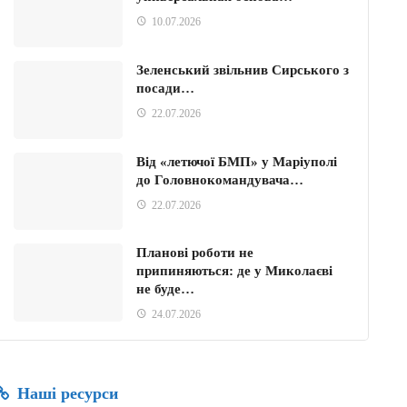
10.07.2026
Зеленський звільнив Сирського з
посади…
22.07.2026
Від «летючої БМП» у Маріуполі
до Головнокомандувача…
22.07.2026
Планові роботи не
припиняються: де у Миколаєві
не буде…
24.07.2026
Наші ресурси