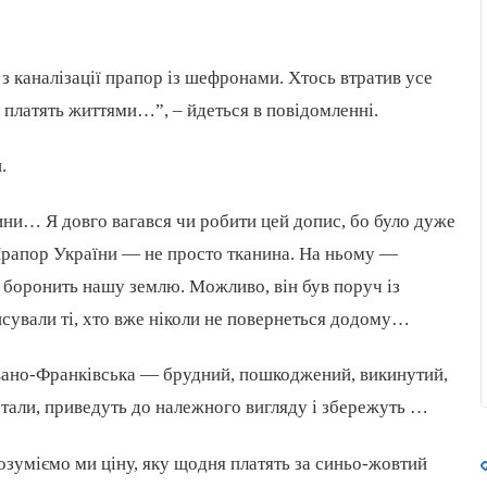
 з каналізації прапор із шефронами. Хтось втратив усе
і платять життями…”, – йдеться в повідомленні.
.
ини… Я довго вагався чи робити цей допис, бо було дуже
Прапор України — не просто тканина. На ньому —
то боронить нашу землю. Можливо, він був поруч із
исували ті, хто вже ніколи не повернеться додому…
і Івано-Франківська — брудний, пошкоджений, викинутий,
стали, приведуть до належного вигляду і збережуть …
розуміємо ми ціну, яку щодня платять за синьо-жовтий