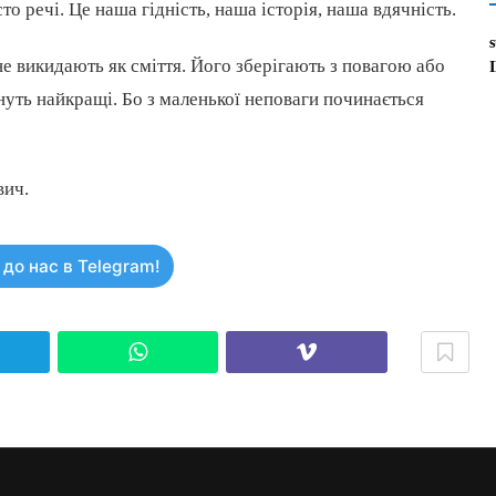
то речі. Це наша гідність, наша історія, наша вдячність.
е викидають як сміття. Його зберігають з повагою або
нуть найкращі. Бо з маленької неповаги починається
вич.
до нас в Telegram!
elegram
WhatsApp
Viber