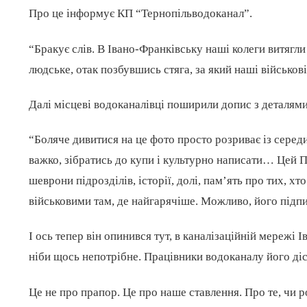
Про це інформує КП “Тернопільводоканал”.
“Бракує слів. В Івано-Франківську наші колеги витягли
людське, отак позбувшись стяга, за який наші військов
Далі місцеві водоканалівці поширили допис з деталями
“Боляче дивитися на це фото просто розриває із серед
важко, зібратись до купи і культурно написати… Цей 
шеврони підрозділів, історії, долі, пам’ять про тих, х
військовими там, де найгарячіше. Можливо, його підп
І ось тепер він опинився тут, в каналізаційній мереж
ніби щось непотрібне. Працівники водоканалу його ді
Це не про прапор. Це про наше ставлення. Про те, чи 