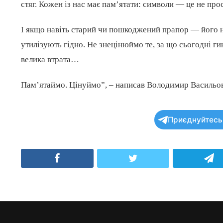
стяг. Кожен із нас має пам’ятати: символи — це не прос
І якщо навіть старий чи пошкоджений прапор — його н
утилізують гідно. Не знецінюймо те, за що сьогодні ги
велика втрата…
Пам’ятаймо. Цінуймо”, – написав Володимир Васильо
Приєднуйтесь 
Facebook
Twitter
T