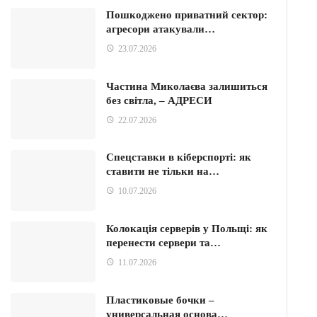
Пошкоджено приватний сектор:
агресори атакували…
23.07.2026
Частина Миколаєва залишиться
без світла, – АДРЕСИ
22.07.2026
Спецставки в кіберспорті: як
ставити не тільки на…
10.07.2026
Колокація серверів у Польщі: як
перенести сервери та…
11.07.2026
Пластиковые бочки –
универсальная основа…