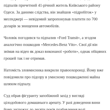
підпалів причетний 41-річний житель Київського району
Одеси. За даними слідства, він знайшов «підробіток» у
месенджері — невідомий запропонував платити по 700
доларів за знищення автомобілів.
Чоловік погодився та підпалив «Ford Transit», а згодом
аналогічно пошкодив «Mercedes-Benz Vito». Свої дії він
знімав на відео як доказ виконаної «роботи», однак обіцяних
грошей так і не отримав.
Натомість зловмисника викрили правоохоронці. Йому вже
повідомили про підозру в умисному пошкодженні майна
шляхом підпалу.
Суд обрав фігуранту запобіжний захід у вигляді
цілодобового домашнього арешту. У разі доведення вини
йому загрожує до десяти років позбавлення волі.