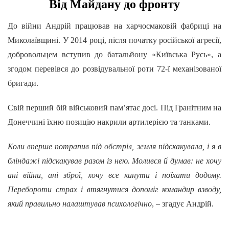
Від Майдану до фронту
До війни Андрій працював на харчосмаковій фабриці на
Миколаївщині. У 2014 році, після початку російської агресії,
добровольцем вступив до батальйону «Київська Русь», а
згодом перевівся до розвідувальної роти 72-ї механізованої
бригади.
Свій перший бій військовий пам’ятає досі. Під Гранітним на
Донеччині їхню позицію накрили артилерією та танками.
Коли вперше потрапив під обстріл, земля підскакувала, і я в
бліндажі підскакував разом із нею. Молився й думав: не хочу
ані війни, ані зброї, хочу все кинути і поїхати додому.
Перебороти страх і втягнутися допоміг командир взводу,
який правильно налаштував психологічно
, – згадує Андрій.