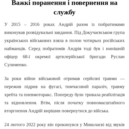
Важкі поранення і повернення на
службу
У 2015 – 2016 роках Андрій разом із побратимами
виконував розвідувальні завдання. Під Докучаєвськом група
українських військових взяла в полон чотирьох російських
найманців. Серед побратимів Андрія тоді був і нинішній
офіцер 68-ї окремої артилерійської бригади Руслан
Сулименко.
За роки війни військовий отримав серйозні травми —
пережив підрив на фугасі, тимчасовий параліч, травму
хребта та пневмоторакс. Попереду були тривала реабілітація
та відновлення. Втім, після початку повномасштабного
вторгнення Андрій вирішив повернутися до війська.
24 лютого 2022 року він прокинувся у Миколаєві від звуків