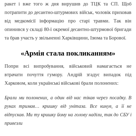
ракет і вже того ж дня вирушив до ТЦК та СП. Щоб
потрапити до десантно-штурмових військ, чоловік приховав
від медкомісії інформацію про старі травми. Так він
опинився у складі 80-ї окремої десантно-штурмової бригади
та брав участь у звільненні Харківщини, Ізюма та Борової.
«Армія стала покликанням»
Попри всі випробування, військовий намагається не
втрачати почуття гумору. Андрій згадує випадок під
Харковом, коли українські військові брали полонених:
Брали ми полонених, а один від нас тікав через посадку. В
руках тримав… кришку від унітаза. Все кинув, а її не
відпускав. Ми ту кришку йому на голову наділи, так до СБУ і
привезли