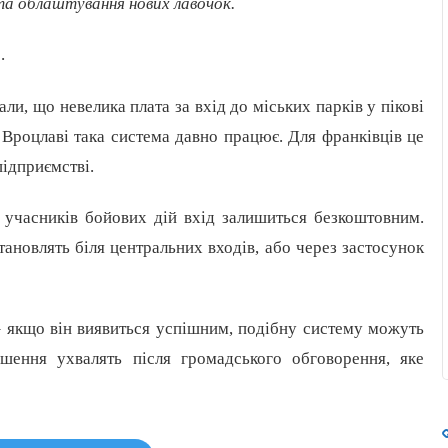
а облаштування нових лавочок.
.
ли, що невелика плата за вхід до міських парків у пікові
 Вроцлаві така система давно працює. Для франківців це
підприємстві.
та учасників бойових дій вхід залишиться безкоштовним.
тановлять біля центральних входів, або через застосунок
 – якщо він виявиться успішним, подібну систему можуть
ішення ухвалять після громадського обговорення, яке