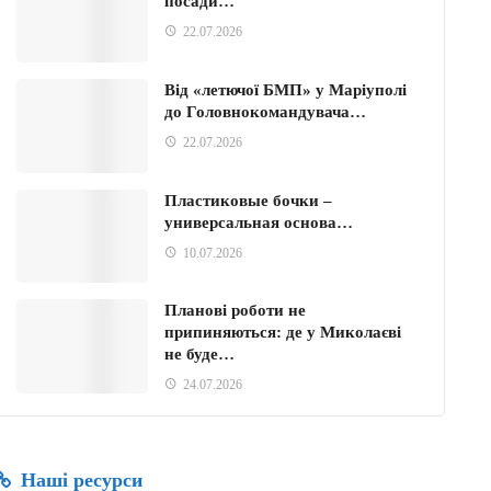
посади…
22.07.2026
Від «летючої БМП» у Маріуполі
до Головнокомандувача…
22.07.2026
Пластиковые бочки –
универсальная основа…
10.07.2026
Планові роботи не
припиняються: де у Миколаєві
не буде…
24.07.2026
Наші ресурси