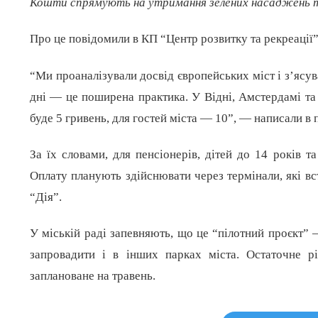
Кошти спрямують на утримання зелених насаджень т
Про це повідомили в КП “Центр розвитку та рекреації”
“Ми проаналізували досвід європейських міст і з’ясува
дні — це поширена практика. У Відні, Амстердамі та
буде 5 гривень, для гостей міста — 10”, — написали в 
За їх словами, для пенсіонерів, дітей до 14 років 
Оплату планують здійснювати через термінали, які вс
“Дія”.
У міській раді запевняють, що це “пілотний проєкт”
запровадити і в інших парках міста. Остаточне р
заплановане на травень.