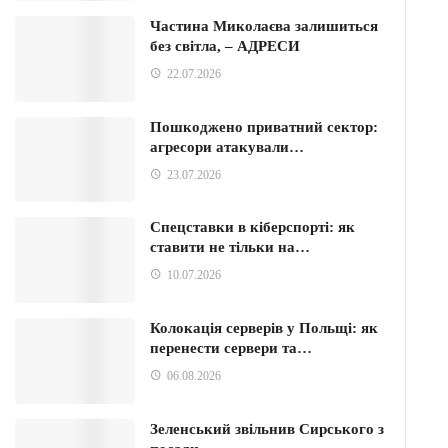
Частина Миколаєва залишиться
без світла, – АДРЕСИ
22.07.2026
Пошкоджено приватний сектор:
агресори атакували…
23.07.2026
Спецставки в кіберспорті: як
ставити не тільки на…
10.07.2026
Колокація серверів у Польщі: як
перенести сервери та…
06.08.2026
Зеленський звільнив Сирського з