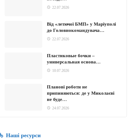
22.07.2026
Від «летючої БМП» у Маріуполі
до Головнокомандувача…
22.07.2026
Пластиковые бочки –
универсальная основа…
10.07.2026
Планові роботи не
припиняються: де у Миколаєві
не буде…
24.07.2026
Наші ресурси