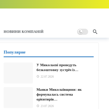
НОВИНИ КОМПАНІЙ
Популярне
у
У Миколаєві проведуть
безкоштовну зустріч із…
тому
22.07.2026
Маяки Миколаївщини: як
формувалась система
орієнтирів…
23.07.2026