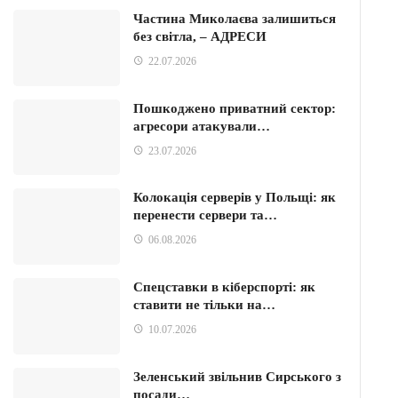
Частина Миколаєва залишиться
без світла, – АДРЕСИ
22.07.2026
Пошкоджено приватний сектор:
агресори атакували…
23.07.2026
Колокація серверів у Польщі: як
перенести сервери та…
06.08.2026
Спецставки в кіберспорті: як
ставити не тільки на…
10.07.2026
Зеленський звільнив Сирського з
посади…