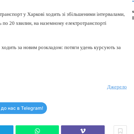
 транспорт у Харкові ходить зі збільшеними інтервалами,
нь по 20 хвилин, на наземному електротранспорті
 ходить за новим розкладом: потяги удень курсують за
Джерело
до нас в Telegram!
elegram
WhatsApp
Viber