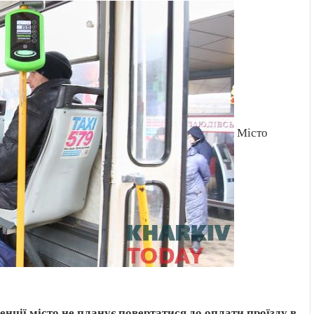
Місто
нції місто не планує повертатися до оплати проїзду в