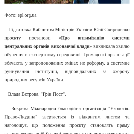
Фото: epl.org.ua
Підготовка Кабінетом Міністрів України Юлії Свириденко
проєкту постанови
«Про оптимізацію системи
центральних органів виконавчої влади»
викликала хвилю
обурення в експертному середовищі. Громадські організації
вбачають у запропонованих змінах не реформу, а системне
руйнування інституцій, відповідальних за охорону
природних ресурсів України.
Влада Вєтрова, "Грін Пост".
Зокрема Міжнародна благодійна організація "Екологія-
Право-Людина" звертається із відкритим листом та
наголошує, що положення проєкту становлять пряму
загрозу екологічній безпеці держави та сталому розвитку та