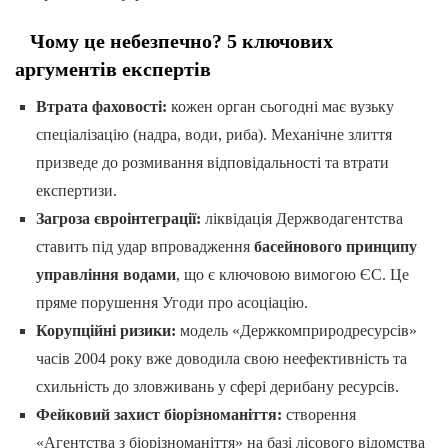
Чому це небезпечно? 5 ключових
аргументів експертів
Втрата фаховості:
кожен орган сьогодні має вузьку
спеціалізацію (надра, води, риба). Механічне злиття
призведе до розмивання відповідальності та втрати
експертизи.
Загроза євроінтеграції:
ліквідація Держводагентства
ставить під удар впровадження
басейнового принципу
управління водами
, що є ключовою вимогою ЄС. Це
пряме порушення Угоди про асоціацію.
Корупційні ризики:
модель «Держкомприродресурсів»
часів 2004 року вже доводила свою неефективність та
схильність до зловживань у сфері дерибану ресурсів.
Фейковий захист біорізноманіття:
створення
«Агентства з біорізноманіття» на базі лісового відомства