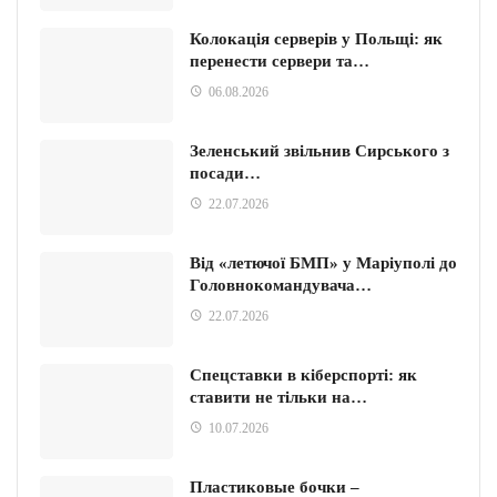
Колокація серверів у Польщі: як
перенести сервери та…
06.08.2026
Зеленський звільнив Сирського з
посади…
22.07.2026
Від «летючої БМП» у Маріуполі до
Головнокомандувача…
22.07.2026
Спецставки в кіберспорті: як
ставити не тільки на…
10.07.2026
Пластиковые бочки –