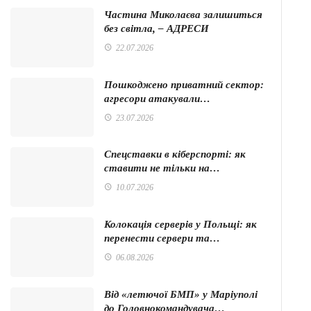
Частина Миколаєва залишиться
без світла, – АДРЕСИ
22.07.2026
Пошкоджено приватний сектор:
агресори атакували…
23.07.2026
Спецставки в кіберспорті: як
ставити не тільки на…
10.07.2026
Колокація серверів у Польщі: як
перенести сервери та…
06.08.2026
Від «летючої БМП» у Маріуполі
до Головнокомандувача…