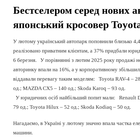
Бестселером серед нових 
японський кросовер Toyot
У лютому український автопарк поповнили близько 4,4 
реалізовано приватним клієнтам, а 37% придбали юрид
6 березня. У порівнянні з лютим 2025 року продажі н
авторинку впали на 16%, а у корпоративному збільшил
віддавали перевагу таким моделям: Toyota RAV-4 – 288
од.; MAZDA CX5 – 140 од.; Skoda Karoq – 93 од.
У юридичних осіб найбільший попит мали: Renault Dust
79 од.; Toyota Hilux – 52 од.; Skoda Kodiaq – 50 од.
Нагадаємо, в Україні у лютому значно впала частка е
машини.