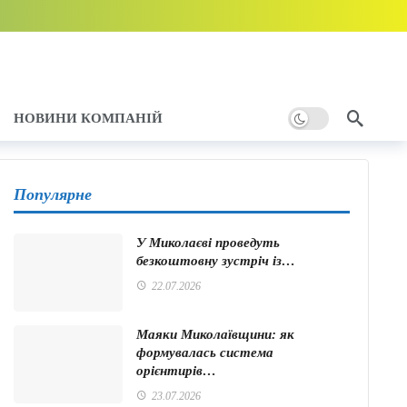
тому
1 хвилина тому
т
2 хвилини тому
НОВИНИ КОМПАНІЙ
Популярне
У Миколаєві проведуть
безкоштовну зустріч із…
илин тому
22.07.2026
Маяки Миколаївщини: як
формувалась система
орієнтирів…
23.07.2026