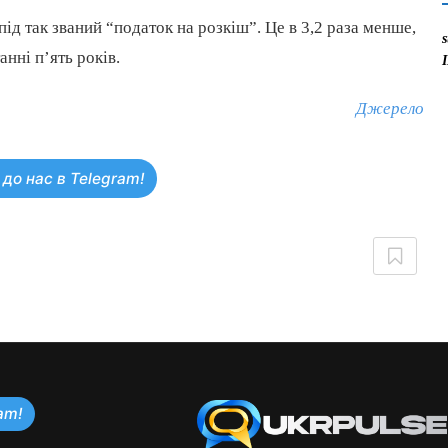
під так званий “податок на розкіш”. Це в 3,2 раза менше,
нні п’ять років.
Джерело
до нас в Telegram!
am!