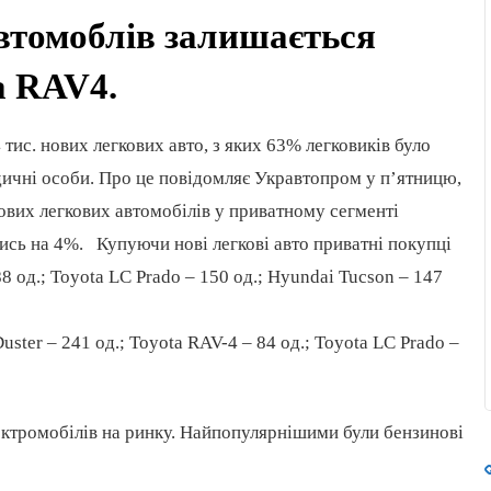
автомоблів залишається
a RAV4.
тис. нових легкових авто, з яких 63% легковиків було
ичні особи. Про це повідомляє Укравтопром у п’ятницю,
ових легкових автомобілів у приватному сегменті
ись на 4%. Купуючи нові легкові авто приватні покупці
 од.; Toyota LC Prado – 150 од.; Hyundai Tucson – 147
er – 241 од.; Toyota RAV-4 – 84 од.; Toyota LC Prado –
лектромобілів на ринку. Найпопулярнішими були бензинові