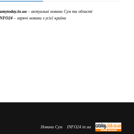
sumytoday.in.ua
– актуальні новини Сум та області
INFO24
– гарячі новини з усієї країни
Новини Сум
INFO24.in.ua