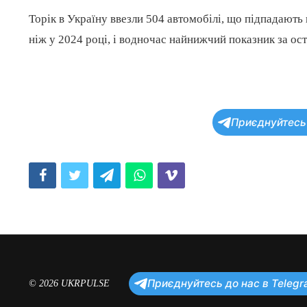
Торік в Україну ввезли 504 автомобілі, що підпадають 
ніж у 2024 році, і водночас найнижчий показник за оста
Приєднуйтесь 
Facebook
Twitter
Telegram
WhatsApp
Viber
Приєднуйтесь до нас в Telegr
© 2026
UKRPULSE