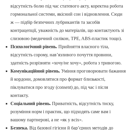
відсутність болю під час статевого акту, коректна робота
гормональної системи, якісний сон і відновлення. Сюди
ж — підбір безпечних лубрикантів та засобів
контрацепції, уважність до матеріалів, що контактують зі
слизовою (медичний силікон, TPE, ABS-пластик тощо).
Психологічний рівень.
Прийняття власного тіла,
відсутність сорому, нав’язливого почуття провини,
здатність розрізняти «хочу/не хочу», робота з тривогою.
Комунікаційний рівень.
Уміння проговорювати бажання
й кордони, домовлятися про формат близькості,
піклуватися про згоду (consent) до, під час і після
контакту.
Соціальний рівень.
Приватність, відсутність тиску,
розуміння норм і практик, що підходять саме вам і
вашому партнерові, а не «як у всіх».
Безпека.
Від базової гігієни й бар’єрних методів до