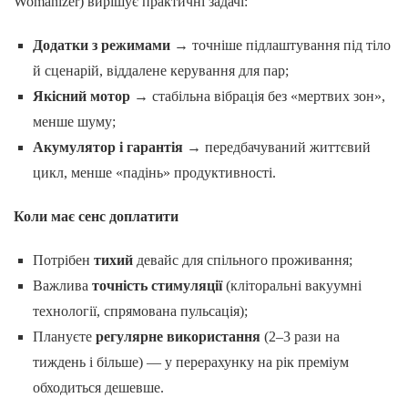
Womanizer) вирішує практичні задачі:
Додатки з режимами
→ точніше підлаштування під тіло
й сценарій, віддалене керування для пар;
Якісний мотор
→ стабільна вібрація без «мертвих зон»,
менше шуму;
Акумулятор і гарантія
→ передбачуваний життєвий
цикл, менше «падінь» продуктивності.
Коли має сенс доплатити
Потрібен
тихий
девайс для спільного проживання;
Важлива
точність стимуляції
(кліторальні вакуумні
технології, спрямована пульсація);
Плануєте
регулярне використання
(2–3 рази на
тиждень і більше) — у перерахунку на рік преміум
обходиться дешевше.