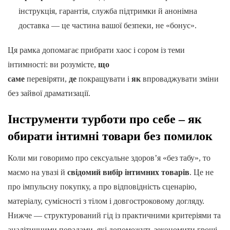
інструкція, гарантія, служба підтримки й анонімна
доставка — це частина вашої безпеки, не «бонус».
Ця рамка допомагає прибрати хаос і сором із теми
інтимності: ви розумієте,
що
саме
перевіряти,
де
покращувати і
як
впроваджувати зміни
без зайвої драматизації.
Інструменти турботи про себе – як
обирати інтимні товари без помилок
Коли ми говоримо про сексуальне здоров’я «без табу», то
маємо на увазі й
свідомий вибір інтимних товарів
. Це не
про імпульсну покупку, а про відповідність сценарію,
матеріалу, сумісності з тілом і довгостроковому догляду.
Нижче — структурований гід із практичними критеріями та
аналітичними порадами, які допоможуть зекономити гроші