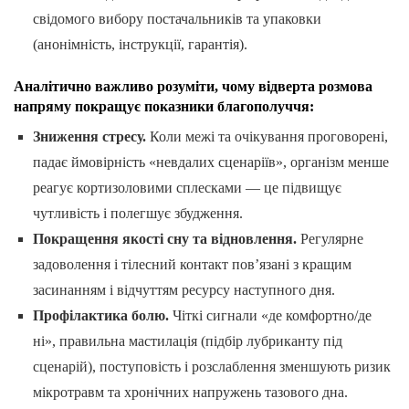
свідомого вибору постачальників та упаковки
(анонімність, інструкції, гарантія).
Аналітично важливо розуміти,
чому відверта розмова
напряму покращує показники благополуччя
:
Зниження стресу.
Коли межі та очікування проговорені,
падає ймовірність «невдалих сценаріїв», організм менше
реагує кортизоловими сплесками — це підвищує
чутливість і полегшує збудження.
Покращення якості сну та відновлення.
Регулярне
задоволення і тілесний контакт пов’язані з кращим
засинанням і відчуттям ресурсу наступного дня.
Профілактика болю.
Чіткі сигнали «де комфортно/де
ні», правильна мастилація (підбір лубриканту під
сценарій), поступовість і розслаблення зменшують ризик
мікротравм та хронічних напружень тазового дна.