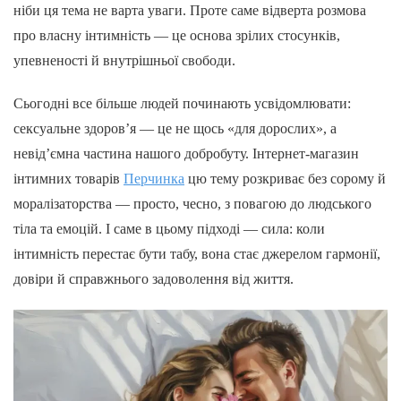
ніби ця тема не варта уваги. Проте саме відверта розмова
про власну інтимність — це основа зрілих стосунків,
упевненості й внутрішньої свободи.
Сьогодні все більше людей починають усвідомлювати:
сексуальне здоров’я — це не щось «для дорослих», а
невід’ємна частина нашого добробуту. Інтернет-магазин
інтимних товарів
Перчинка
цю тему розкриває без сорому й
моралізаторства — просто, чесно, з повагою до людського
тіла та емоцій. І саме в цьому підході — сила: коли
інтимність перестає бути табу, вона стає джерелом гармонії,
довіри й справжнього задоволення від життя.