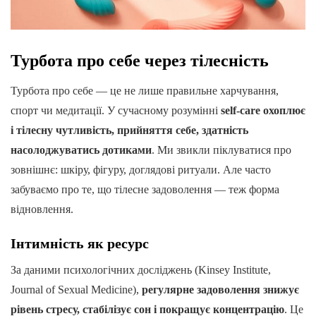
Турбота про себе через тілесність
Турбота про себе — це не лише правильне харчування,
спорт чи медитації. У сучасному розумінні
self-care охоплює
і тілесну чутливість, прийняття себе, здатність
насолоджуватись дотиками
. Ми звикли піклуватися про
зовнішнє: шкіру, фігуру, доглядові ритуали. Але часто
забуваємо про те, що тілесне задоволення — теж форма
відновлення.
Інтимність як ресурс
За даними психологічних досліджень (Kinsey Institute,
Journal of Sexual Medicine),
регулярне задоволення знижує
рівень стресу, стабілізує сон і покращує концентрацію
. Це