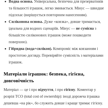
Водна основа.
Універсальна, безпечна для презервативів
та більшості іграшок, легко змивається. Мінус — швидше
підсихає (вирішується повторним нанесенням).
Силіконова основа.
Дуже «ковзка», довше тримається,
ідеальна для водних сценаріїв. Мінус —
не сумісна
з
більшістю силіконових іграшок (може пошкодити
поверхню).
Гібридна (вода+силікон).
Компроміс між ковзанням і
простотою догляду. Перевіряйте сумісність з матеріалами
іграшок.
Матеріали іграшок: безпека, гігієна,
довговічність
Матеріал — це і про
відчуття
, і про
гігієну
. Коментар у
розрізі TCO (total cost of ownership): іноді дорожча іграшка
дешевша «на рік», бо служить довше і краще тримає гігієну.