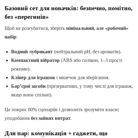
Базовий сет для новачків: безпечно, помітно,
без «перегинів»
Щоб не розгубитися, зберіть
мінімальний, але «робочий»
набір
:
Водний лубрикант
(нейтральний pH, без ароматів).
Компактний вібратор
(ABS або силікон, 1–3 прості
режими).
Клінер для іграшок
і мішечок для зберігання.
Бар’єрні засоби
(презервативи, у тому числі для іграшок,
якщо вони спільні).
Це покриє 80% сценаріїв і дозволить зрозуміти власні
уподобання
без зайвих витрат
.
Для пар: комунікація + гаджети, що