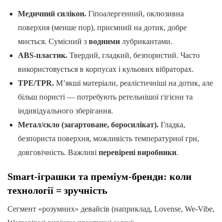
Медичний силікон.
Гіпоалергенний, оклюзивна
поверхня (менше пор), приємний на дотик, добре
миється. Сумісний з
водними
лубрикантами.
ABS-пластик.
Твердий, гладкий, безпористий. Часто
використовується в корпусах і кульових вібраторах.
TPE/TPR.
М’якші матеріали, реалістичніші на дотик, але
більш пористі — потребують ретельнішої гігієни та
індивідуального зберігання.
Метал/скло (загартоване, боросилікат).
Гладка,
безпориста поверхня, можливість температурної гри,
довговічність. Важливі
перевірені виробники
.
Smart-іграшки та преміум-бренди: коли
технології = зручність
Сегмент «розумних» девайсів (наприклад, Lovense, We-Vibe,