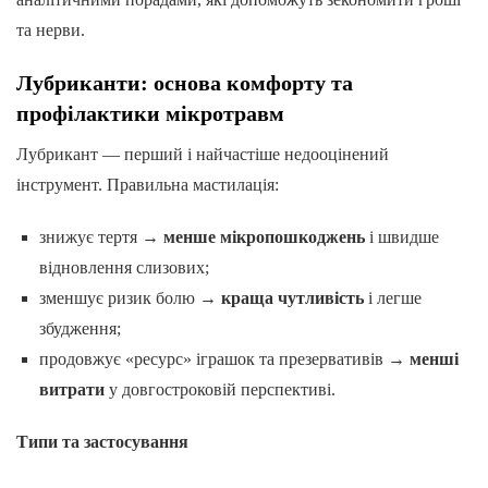
та нерви.
Лубриканти: основа комфорту та
профілактики мікротравм
Лубрикант — перший і найчастіше недооцінений
інструмент. Правильна мастилація:
знижує тертя →
менше мікропошкоджень
і швидше
відновлення слизових;
зменшує ризик болю →
краща чутливість
і легше
збудження;
продовжує «ресурс» іграшок та презервативів →
менші
витрати
у довгостроковій перспективі.
Типи та застосування