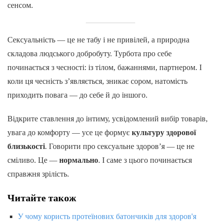
сенсом.
Сексуальність — це не табу і не привілей, а природна
складова людського добробуту. Турбота про себе
починається з чесності: із тілом, бажаннями, партнером. І
коли ця чесність з’являється, зникає сором, натомість
приходить повага — до себе й до іншого.
Відкрите ставлення до інтиму, усвідомлений вибір товарів,
увага до комфорту — усе це формує
культуру здорової
близькості
. Говорити про сексуальне здоров’я — це не
сміливо. Це —
нормально
. І саме з цього починається
справжня зрілість.
Читайте також
У чому користь протеїнових батончиків для здоров'я