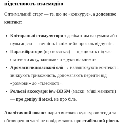
підсилюють взаємодію
Оптимальний старт — те, що не «конкурує», а
доповнює
контакт
:
Кліторальні стимулятори
з делікатним вакуумом або
пульсацією — точність і «ніжний» профіль відчуттів.
Пара-вібратори
(що носяться) — працюють під час
статевого акту, залишаючи «руки вільними».
Аромасвічки/масажні олії
→ налаштовують контекст і
знижують тривожність, допомагають перейти від
«розмови» до «тілесності».
Рольові аксесуари low-BDSM
(маски, м’які манжети)
—
про довіру й межі
, не про біль.
Аналітичний нюанс:
пари з високою культурою згоди та
обговорення частіше повідомляють про
стабільний рівень