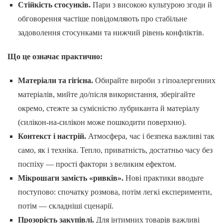
Стійкість стосунків.
Пари з високою культурою згоди й
обговорення частіше повідомляють про стабільне
задоволення стосунками та нижчий рівень конфліктів.
Що це означає практично:
Матеріали та гігієна.
Обирайте вироби з гіпоалергенних
матеріалів, мийте до/після використання, зберігайте
окремо, стежте за сумісністю лубриканта й матеріалу
(силікон-на-силікон може пошкодити поверхню).
Контекст і настрій.
Атмосфера, час і безпека важливі так
само, як і техніка. Тепло, приватність, достатньо часу без
поспіху — прості фактори з великим ефектом.
Мікрошаги замість «ривків».
Нові практики вводьте
поступово: спочатку розмова, потім легкі експерименти,
потім — складніші сценарії.
Прозорість закупівлі.
Для інтимних товарів важливі