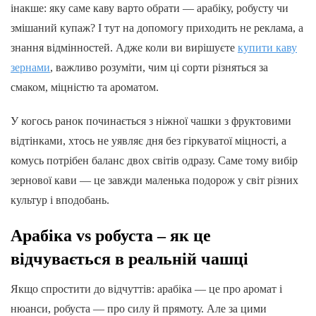
інакше: яку саме каву варто обрати — арабіку, робусту чи
змішаний купаж? І тут на допомогу приходить не реклама, а
знання відмінностей. Адже коли ви вирішуєте
купити каву
зернами
, важливо розуміти, чим ці сорти різняться за
смаком, міцністю та ароматом.
У когось ранок починається з ніжної чашки з фруктовими
відтінками, хтось не уявляє дня без гіркуватої міцності, а
комусь потрібен баланс двох світів одразу. Саме тому вибір
зернової кави — це завжди маленька подорож у світ різних
культур і вподобань.
Арабіка vs робуста – як це
відчувається в реальній чашці
Якщо спростити до відчуттів: арабіка — це про аромат і
нюанси, робуста — про силу й прямоту. Але за цими