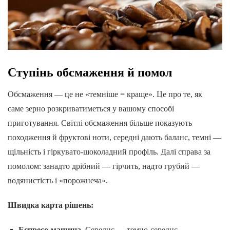
Ступінь обсмаження й помол
Обсмаження — це не «темніше = краще». Це про те, як
саме зерно розкриватиметься у вашому способі
приготування. Світлі обсмаження більше показують
походження й фруктові ноти, середні дають баланс, темні —
щільність і гіркувато-шоколадний профіль. Далі справа за
помолом: занадто дрібний — гірчить, надто грубий —
водянистість і «порожнеча».
Швидка карта рішень:
Еспресо-машина.
Середнє → темно-середнє