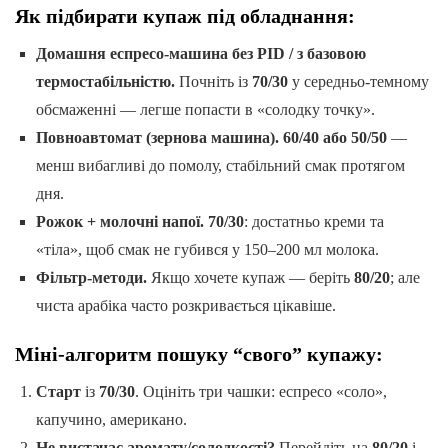
Як підбирати купаж під обладнання:
Домашня еспресо-машина без PID / з базовою
термостабільністю.
Почніть із
70/30
у середньо-темному
обсмаженні — легше попасти в «солодку точку».
Повноавтомат (зернова машина).
60/40 або 50/50
—
менш вибагливі до помолу, стабільний смак протягом
дня.
Рожок + молочні напої.
70/30
: достатньо креми та
«тіла», щоб смак не губився у 150–200 мл молока.
Фільтр-методи.
Якщо хочете купаж — беріть
80/20
; але
чиста арабіка часто розкривається цікавіше.
Міні-алгоритм пошуку “свого” купажу:
Старт
із
70/30
. Оцініть три чашки: еспресо «соло»,
капучино, американо.
Не вистачає аромату/солодкості?
Перейдіть на
80/20
і