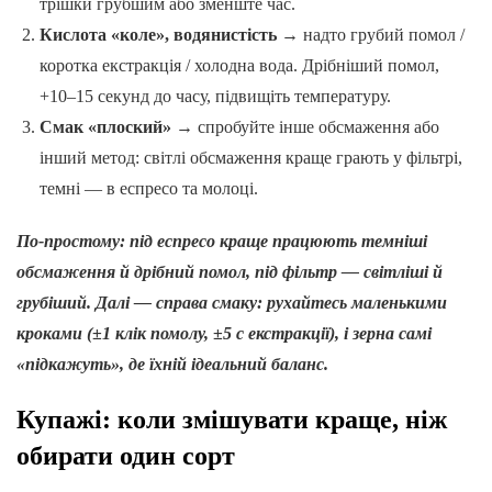
трішки грубшим або зменште час.
Кислота «коле», водянистість
→ надто грубий помол /
коротка екстракція / холодна вода. Дрібніший помол,
+10–15 секунд до часу, підвищіть температуру.
Смак «плоский»
→ спробуйте інше обсмаження або
інший метод: світлі обсмаження краще грають у фільтрі,
темні — в еспресо та молоці.
По-простому: під еспресо краще працюють темніші
обсмаження й дрібний помол, під фільтр — світліші й
грубіший. Далі — справа смаку: рухайтесь маленькими
кроками (±1 клік помолу, ±5 с екстракції), і зерна самі
«підкажуть», де їхній ідеальний баланс.
Купажі: коли змішувати краще, ніж
обирати один сорт