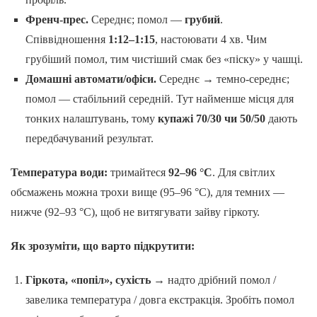
Френч-прес.
Середнє; помол —
грубий
.
Співвідношення
1:12–1:15
, настоювати 4 хв. Чим
грубіший помол, тим чистіший смак без «піску» у чашці.
Домашні автомати/офіси.
Середнє → темно-середнє;
помол — стабільний середній. Тут найменше місця для
тонких налаштувань, тому
купажі 70/30 чи 50/50
дають
передбачуваний результат.
Температура води:
тримайтеся
92–96 °C
. Для світлих
обсмажень можна трохи вище (95–96 °C), для темних —
нижче (92–93 °C), щоб не витягувати зайву гіркоту.
Як зрозуміти, що варто підкрутити:
Гіркота, «попіл», сухість
→ надто дрібний помол /
завелика температура / довга екстракція. Зробіть помол