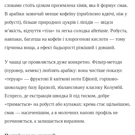
словами стоїть цілком приземлена хімія, яка й формує смак.
В арабіки зазвичай менше кофеїну (приблизно вдвічі, ніж у
робусті), більше природних цукрів і ліпідів — звідси
м’якість, відчуття «тіла» та легка солодка aftertaste. Робуста,
навпаки, багатша на кофеїн і хлорогенові кислоти — тому
гірчинка вища, а ефект бадьорості різкіший і довший.
У чашці це проявляється дуже конкретно. Фільтр-методи
(пуровер, кемекс) люблять арабіку: вона чистіше показує
«теруар» — фруктові й квіткові ноти Ефіопії, горіхово-
шоколадну базу Бразилії, збалансовану класику Колумбії.
Еспресо, де екстракція швидка й під тиском, добре
«тримається» на робусті або купажах: крема стає щільнішою,
смак — насиченішим, а в молочних напоях профіль не
розчиняється, а залишається виразним.