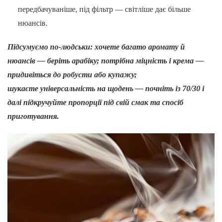
передбачуваніше, під фільтр — світліше дає більше
нюансів.
Підсумуємо по-людськи: хочете багато аромату й
нюансів — беріть арабіку; потрібна міцність і крема —
придивіться до робусти або купажу;
шукаєте універсальність на щодень — почніть із 70/30 і
далі підкручуйте пропорції під свій смак та спосіб
приготування.