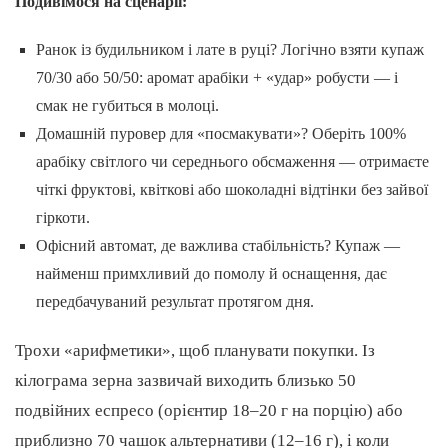
Подивімося на сценарії:
Ранок із будильником і лате в руці? Логічно взяти купаж
70/30 або 50/50: аромат арабіки + «удар» робусти — і
смак не губиться в молоці.
Домашній пуровер для «посмакувати»? Оберіть 100%
арабіку світлого чи середнього обсмаження — отримаєте
чіткі фруктові, квіткові або шоколадні відтінки без зайвої
гіркоти.
Офісний автомат, де важлива стабільність? Купаж —
найменш примхливий до помолу й оснащення, дає
передбачуваний результат протягом дня.
Трохи «арифметики», щоб планувати покупки. Із
кілограма зерна зазвичай виходить близько 50
подвійних еспресо (орієнтир 18–20 г на порцію) або
приблизно 70 чашок альтернативи (12–16 г), і коли