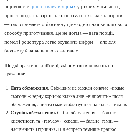
порівнюєте
ціни на каву в зернах
у різних магазинах,
просто поділіть вартість кілограма на кількість порцій
— так отримаєте орієнтовну ціну однієї чашки для свого
способу приготування. Це не догма — вага порції,
помел і рецептура легко зсувають цифри — але для
бюджету й запасів цього вистачає.
Ще дві практичні дрібниці, які помітно впливають на
враження:
Дата обсмаження.
Свіжішим не завжди означає «прямо
сьогодні»: зерну корисно кілька днів «відпочити» після
обсмаження, а потім смак стабілізується на кілька тижнів.
Ступінь обсмаження.
Світлі обсмаження — більше
кислотності та «теруару», середні — баланс, темні —
насиченість і гірчинка. Під еспресо темніше працює