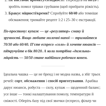
зробіть помол трішки грубшим (щоб прибрати різкість).
Бракує міцності/креми?
Спробуйте
60/40
або темніше
обсмаження; тримайте рецепт 1:2 і 25–30 с екстракції.
По-простому: купаж — це «регулятор» смаку й
зручності. Якщо любите молочні напої — тримайтеся
70/30 або 60/40. П’єте еспресо «соло» й хочете нюансів —
підкручуйте в бік 80/20. А коли потрібна «дизельна»
міцність — 50/50 стане надійним робочим конем.
Ідеальна чашка — це не бренд і не модна назва, а збіг трьох
речей:
сорт
,
обсмаження
і
спосіб приготування
. Арабіка
дарує нюанси, робуста — силу, купаж — щоденний баланс;
усе інше — тонкі налаштування помолу, температури й
свіжості. Оберіть базу під свої звички (еспресо, фільтр чи