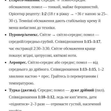
обсмаження; помол — тонкий, майже борошнистий.
Орієнтир рецепту:
1:2
(18 г в ріжку → ~36 г напою за 25–
30 с). Темніші обсмаження дають стабільнішу крему й
менш вибагливі до техніки.
Пуровер/кемекс.
Світле → світло-середнє; помол —
середній/середньо-грубий. Співвідношення
1:15–1:17
,
час екстракції 2:30–3:30. Світле обсмаження краще
показує ягідні, цитрусові, квіткові ноти.
Аеропрес.
Світло-середнє або середнє; помол — від
середнього до дрібного. Співвідношення
1:13–1:15
, 1–2
хвилини настою + прес. Грайтесь із перевертанням і
температурою.
Турка (джезва).
Середнє; помол —
дуже дрібний
(пил).
Співвідношення
1:10–1:12
, ледь не кип’ятити, дати
«піднятися» 2–3 рази — отримаєте густий, насичений
профіль.