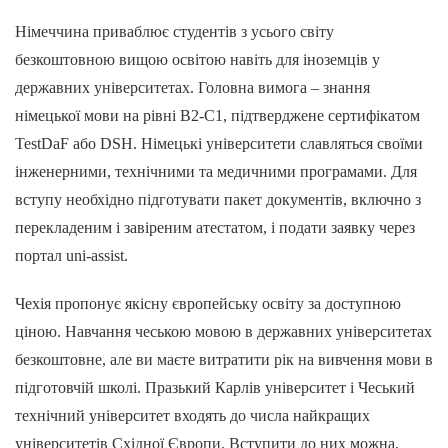
Німеччина приваблює студентів з усього світу
безкоштовною вищою освітою навіть для іноземців у
державних університетах. Головна вимога – знання
німецької мови на рівні B2-C1, підтверджене сертифікатом
TestDaF або DSH. Німецькі університети славляться своїми
інженерними, технічними та медичними програмами. Для
вступу необхідно підготувати пакет документів, включно з
перекладеним і завіреним атестатом, і подати заявку через
портал uni-assist.
Чехія пропонує якісну європейську освіту за доступною
ціною. Навчання чеською мовою в державних університетах
безкоштовне, але ви маєте витратити рік на вивчення мови в
підготовчій школі. Празький Карлів університет і Чеський
технічний університет входять до числа найкращих
університетів Східної Європи. Вступити до них можна,