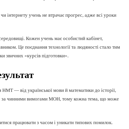
 чи інтернету учень не втрачає прогрес, адже всі уроки
редовищі. Кожен учень має особистий кабінет,
тавником. Це поєднання технології та людяності стало тим
и звичних «курсів підготовки».
зультат
НМТ — від української мови й математики до історії,
ані за чинними вимогами МОН, тому кожна тема, що може
читися працювати з часом і уникати типових помилок.