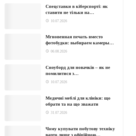
Спецставки в кіберспорті: як
ставити не тільки на…
10.07.2026
Мгновенная печать вместо
фотобудки: выбираем камеры…
06.08.2026
Сноуборд для новачків – як не
помилитися з…
10.07.2026
Медичні меблі для клініки: що
обрати та на що зважати
31.07.2026
Чому купувати побутову техніку
варто лише з офіційною…