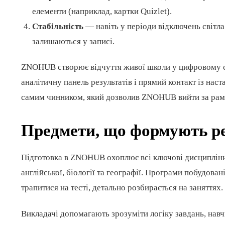
елементи (наприклад, картки Quizlet).
Стабільність
— навіть у періоди відключень світла
залишаються у записі.
ZNOHUB створює відчуття живої школи у цифровому се
аналітичну панель результатів і прямий контакт із нас
самим чинником, який дозволив ZNOHUB вийти за рамк
Предмети, що формують ре
Підготовка в ZNOHUB охоплює всі ключові дисципліни 
англійської, біології та географії. Програми побудов
трапитися на тесті, детально розбирається на заняттях.
Викладачі допомагають зрозуміти логіку завдань, нав