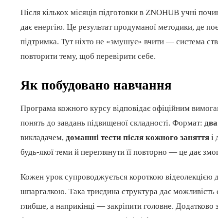
Після кількох місяців підготовки в ZNOHUB учні почи
дає енергію. Це результат продуманої методики, де поє
підтримка. Тут ніхто не «змушує» вчити — система ст
повторити тему, щоб перевірити себе.
Як побудовано навчання
Програма кожного курсу відповідає офіційним вимог
понять до завдань підвищеної складності. Формат:
два
викладачем,
домашні тести після кожного заняття
і 
будь-якої теми й переглянути її повторно — це дає змо
Кожен урок супроводжується короткою відеолекцією д
шпаргалкою. Така триєдина структура дає можливість 
глибше, а наприкінці — закріпити головне. Додатково