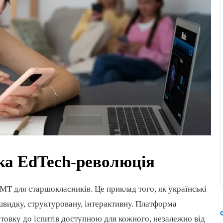
ка EdTech-революція
Т для старшокласників. Це приклад того, як українські
швидку, структуровану, інтерактивну. Платформа
отовку до іспитів доступною для кожного, незалежно від