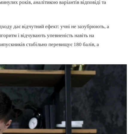
инулих років, аналітикою варіантів відповіді та
дходу дає відчутний ефект: учні не зазубрюють, а
горитм і відчувають упевненість навіть на
ипускників стабільно перевищує 180 балів, а