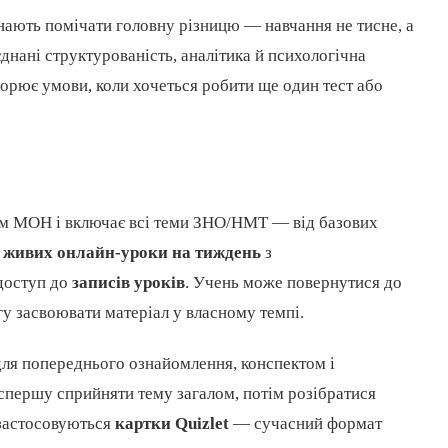
нають помічати головну різницю — навчання не тисне, а
днані структурованість, аналітика й психологічна
ворює умови, коли хочеться робити ще один тест або
ам МОН і включає всі теми ЗНО/НМТ — від базових
 живих онлайн-уроки на тиждень
з
доступ до
записів уроків
. Учень може повернутися до
гу засвоювати матеріал у власному темпі.
ля попереднього ознайомлення, конспектом і
спершу сприйняти тему загалом, потім розібратися
 застосовуються
картки Quizlet
— сучасний формат