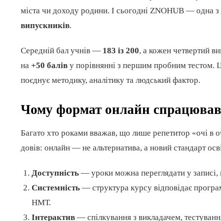
міста чи доходу родини. І сьогодні ZNOHUB — одна з
випускників
.
Середній бал учнів —
183 із 200
, а кожен четвертий в
на
+50 балів
у порівнянні з першим пробним тестом. Це
поєднує методику, аналітику та людський фактор.
Чому формат онлайн спрацюва
Багато хто роками вважав, що лише репетитор «очі в 
довів: онлайн — не альтернатива, а новий стандарт осв
Доступність
— уроки можна переглядати у записі, 
Системність
— структура курсу відповідає програ
НМТ.
Інтерактив
— спілкування з викладачем, тестування