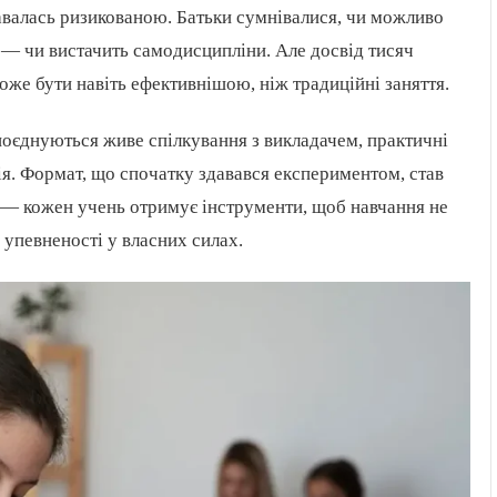
давалась ризикованою. Батьки сумнівалися, чи можливо
 — чи вистачить самодисципліни. Але досвід тисяч
оже бути навіть ефективнішою, ніж традиційні заняття.
оєднуються живе спілкування з викладачем, практичні
ія. Формат, що спочатку здавався експериментом, став
е — кожен учень отримує інструменти, щоб навчання не
 упевненості у власних силах.