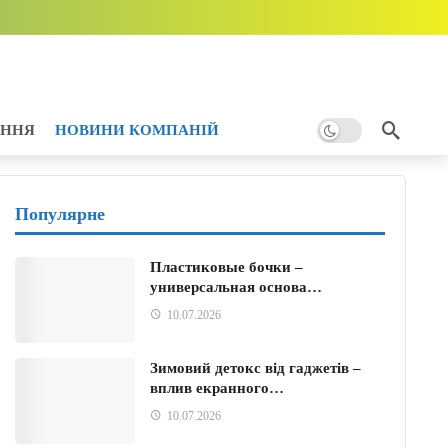
дини тому
АННЯ
НОВИНИ КОМПАНІЙ
ому
Популярне
Пластиковые бочки –
универсальная основа…
ини тому
10.07.2026
Зимовий детокс від гаджетів –
вплив екранного…
10.07.2026