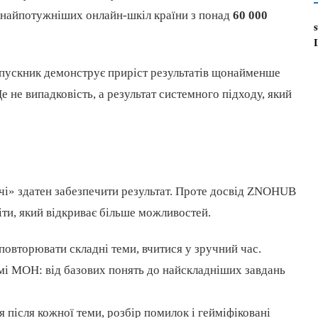
 найпотужніших онлайн-шкіл країни з понад
60 000
ипускник демонструє приріст результатів щонайменше
 не випадковість, а результат системного підходу, який
в
очі» здатен забезпечити результат. Проте досвід ZNOHUB
іти, який відкриває більше можливостей.
повторювати складні теми, вчитися у зручний час.
мі МОН: від базових понять до найскладніших завдань
 після кожної теми, розбір помилок і гейміфіковані