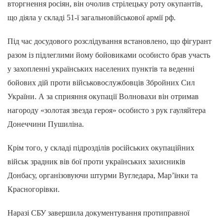
вторгнення росіян, він очолив стрілецьку роту окупантів,
що діяла у складі 51-ї загальновійськової армії рф.
Під час досудового розслідування встановлено, що фігурант
разом із підлеглими йому бойовиками особисто брав участь
у захопленні українських населених пунктів та веденні
бойових дій проти військовослужбовців Збройних Сил
України. А за сприяння окупації Волновахи він отримав
нагороду «золотая звезда героя» особисто з рук гауляйтера
Донеччини Пушиліна.
Крім того, у складі підрозділів російських окупаційних
військ зрадник вів бої проти українських захисників
Донбасу, організовуючи штурми Вугледара, Мар’їнки та
Красногорівки.
Наразі СБУ завершила документування протиправної