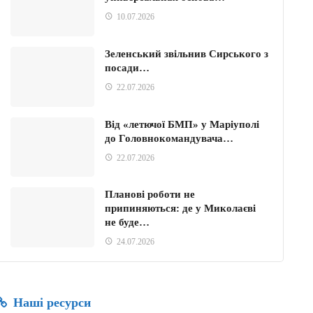
10.07.2026
Зеленський звільнив Сирського з
посади…
22.07.2026
Від «летючої БМП» у Маріуполі
до Головнокомандувача…
22.07.2026
Планові роботи не
припиняються: де у Миколаєві
не буде…
24.07.2026
Наші ресурси