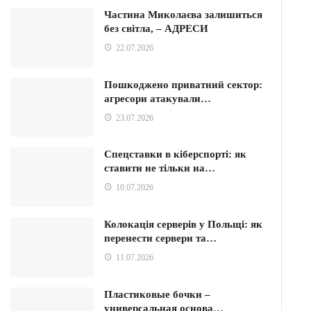
Частина Миколаєва залишиться
без світла, – АДРЕСИ
22.07.2026
Пошкоджено приватний сектор:
агресори атакували…
23.07.2026
Спецставки в кіберспорті: як
ставити не тільки на…
10.07.2026
Колокація серверів у Польщі: як
перенести сервери та…
11.07.2026
Пластиковые бочки –
универсальная основа…