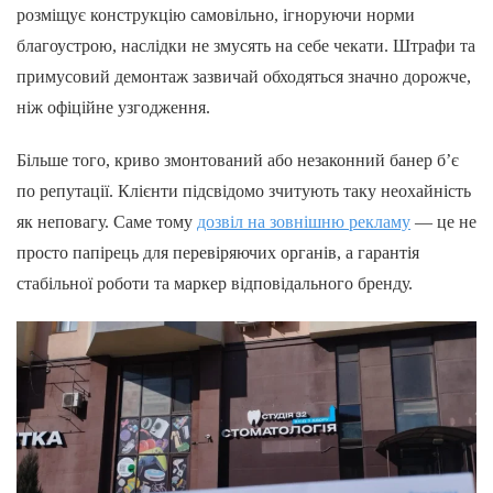
розміщує конструкцію самовільно, ігноруючи норми
благоустрою, наслідки не змусять на себе чекати. Штрафи та
примусовий демонтаж зазвичай обходяться значно дорожче,
ніж офіційне узгодження.
Більше того, криво змонтований або незаконний банер б’є
по репутації. Клієнти підсвідомо зчитують таку неохайність
як неповагу. Саме тому
дозвіл на зовнішню рекламу
— це не
просто папірець для перевіряючих органів, а гарантія
стабільної роботи та маркер відповідального бренду.