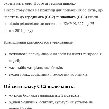
окрема категорія. Проте ці терміни широко
використовуються на практиці для позначення об’єктів, що
належать до
середнього (СС2)
та
значного (СС3)
класів
наслідків (відповідно до постанови КМУ № 327 від 25
квітня 2011 року).
Класифікація здійснюється з урахуванням:
можливого впливу аварій чи збоїв на життя та здоров’я
людей;
масштабів матеріальних збитків;
екологічних, соціальних і техногенних ризиків.
Об’єкти класу СС2 включають:
житлові будинки заввишки
від 5 поверхів
;
будівлі медичних, освітніх, культурних установ на
понад
50 осіб
;