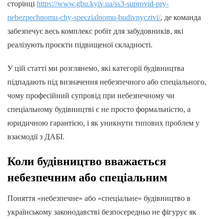
сторінці
https://www.gbu.kyiv.ua/ss3-suprovid-pry-
nebezpechnomu-chy-speczialnomu-budivnycztvi/
, де команда
забезпечує весь комплекс робіт для забудовників, які
реалізують проєкти підвищеної складності.
У цій статті ми розглянемо, які категорії будівництва
підпадають під визначення небезпечного або спеціального,
чому професійний супровід при небезпечному чи
спеціальному будівництві є не просто формальністю, а
юридичною гарантією, і як уникнути типових проблем у
взаємодії з ДАБІ.
Коли будівництво вважається
небезпечним або спеціальним
Поняття «небезпечне» або «спеціальне» будівництво в
українському законодавстві безпосередньо не фігурує як