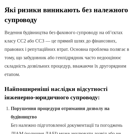
Які ризики виникають без належного
супроводу
Ведення будівництва без фахового супроводу на об’єктах
класу СС2 або СС3 — це прямий шлях до фінансових,
правових і репутаційних втрат. Основна проблема полягає в
тому, що забудовник або генпідрядник часто недооцінює
складність дозвільних процедур, вважаючи їх другорядним
етапом.
Найпоширеніші наслідки відсутності
інженерно-юридичного супроводу:
Порушення процедури отримання дозволу на
будівництво
Без належно підготовленої документації та погоджень
ДІАМ (колишня ДАБІ) може анулювати дозвіл або не