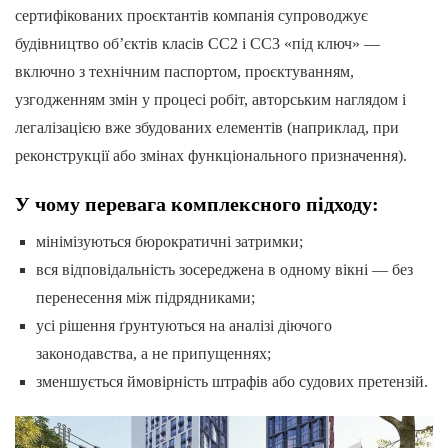
сертифікованих проєктантів компанія супроводжує
будівництво об’єктів класів СС2 і СС3 «під ключ» —
включно з технічним паспортом, проєктуванням,
узгодженням змін у процесі робіт, авторським наглядом і
легалізацією вже збудованих елементів (наприклад, при
реконструкції або змінах функціонального призначення).
У чому перевага комплексного підходу:
мінімізуються бюрократичні затримки;
вся відповідальність зосереджена в одному вікні — без
перенесення між підрядниками;
усі рішення ґрунтуються на аналізі діючого
законодавства, а не припущеннях;
зменшується ймовірність штрафів або судових претензій.