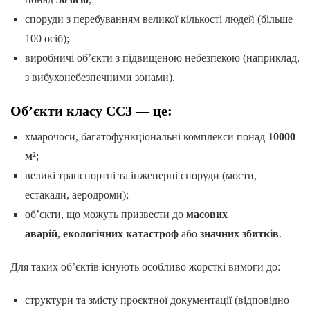
споруди з перебуванням великої кількості людей (більше
100 осіб);
виробничі об’єкти з підвищеною небезпекою (наприклад,
з вибухонебезпечними зонами).
Об’єкти класу СС3 — це:
хмарочоси, багатофункціональні комплекси понад
10000
м²
;
великі транспортні та інженерні споруди (мости,
естакади, аеродроми);
об’єкти, що можуть призвести до
масових
аварій
,
екологічних катастроф
або
значних збитків
.
Для таких об’єктів існують особливо жорсткі вимоги до:
структури та змісту проєктної документації (відповідно