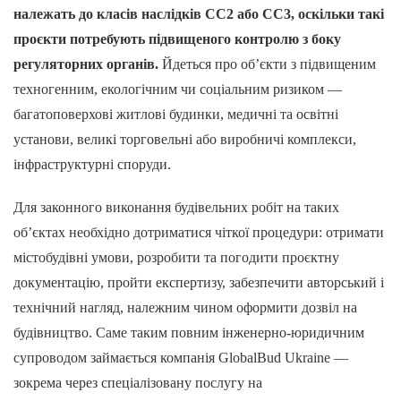
належать до класів наслідків СС2 або СС3, оскільки такі
проєкти потребують підвищеного контролю з боку
регуляторних органів.
Йдеться про об’єкти з підвищеним
техногенним, екологічним чи соціальним ризиком —
багатоповерхові житлові будинки, медичні та освітні
установи, великі торговельні або виробничі комплекси,
інфраструктурні споруди.
Для законного виконання будівельних робіт на таких
об’єктах необхідно дотриматися чіткої процедури: отримати
містобудівні умови, розробити та погодити проєктну
документацію, пройти експертизу, забезпечити авторський і
технічний нагляд, належним чином оформити дозвіл на
будівництво. Саме таким повним інженерно-юридичним
супроводом займається компанія GlobalBud Ukraine —
зокрема через спеціалізовану послугу на