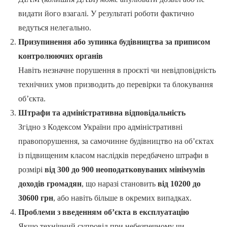
видати його взагалі. У результаті роботи фактично
ведуться нелегально.
Призупинення або зупинка будівництва за приписом
контролюючих органів
Навіть незначне порушення в проєкті чи невідповідність
технічних умов призводить до перевірки та блокування
об’єкта.
Штрафи та адміністративна відповідальність
Згідно з Кодексом України про адміністративні
правопорушення, за самочинне будівництво на об’єктах
із підвищеним класом наслідків передбачено штрафи в
розмірі
від 300 до 900 неоподатковуваних мінімумів
доходів громадян
, що наразі становить
від 10200 до
30600 грн
, або навіть більше в окремих випадках.
Проблеми з введенням об’єкта в експлуатацію
Якщо технічний супровід при небезпечному чи