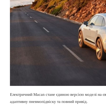
Електричний Macan стане єдиною версією моделі на єв
адаптивну пневмопідвіску та повний привід.