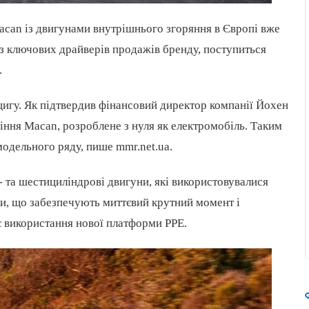
can із двигунами внутрішнього згоряння в Європі вже
 із ключових драйверів продажів бренду, поступиться
.
цигу. Як підтвердив фінансовий директор компанії Йохен
іння Macan, розроблене з нуля як електромобіль. Таким
модельного ряду, пише mmr.net.ua.
 та шестициліндрові двигуни, які використовувалися
ми, що забезпечують миттєвий крутний момент і
 використання нової платформи PPE.