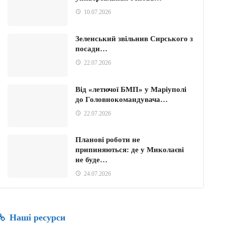
10.07.2026
Зеленський звільнив Сирського з
посади…
22.07.2026
Від «летючої БМП» у Маріуполі
до Головнокомандувача…
22.07.2026
Планові роботи не
припиняються: де у Миколаєві
не буде…
24.07.2026
Наші ресурси