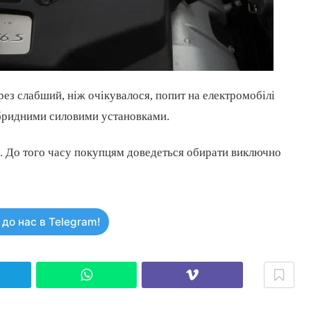
ез слабший, ніж очікувалося, попит на електромобілі
ібридними силовими установками.
и. До того часу покупцям доведеться обирати виключно
до нас в Telegram!
elegram
WhatsApp
Viber