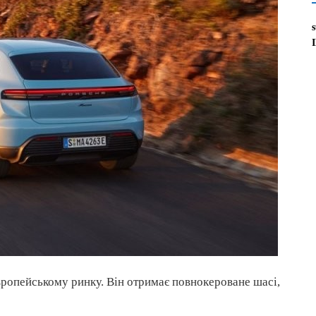
ропейському ринку. Він отримає повнокероване шасі,