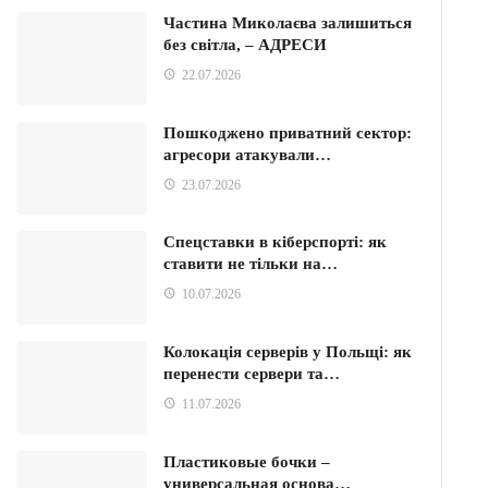
Частина Миколаєва залишиться
без світла, – АДРЕСИ
22.07.2026
Пошкоджено приватний сектор:
агресори атакували…
23.07.2026
Спецставки в кіберспорті: як
ставити не тільки на…
10.07.2026
Колокація серверів у Польщі: як
перенести сервери та…
11.07.2026
Пластиковые бочки –
универсальная основа…