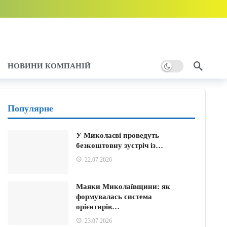
”: мобілізація і броня
4 години тому
отує рішення
4 години тому
НОВИНИ КОМПАНІЙ
ння
5 години тому
у
Популярне
У Миколаєві проведуть
безкоштовну зустріч із…
22.07.2026
Маяки Миколаївщини: як
формувалась система
орієнтирів…
23.07.2026