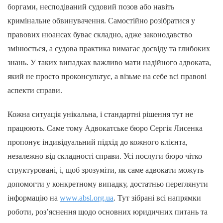
боргами, несподіваний судовий позов або навіть
кримінальне обвинувачення. Самостійно розібратися у
правових нюансах буває складно, адже законодавство
змінюється, а судова практика вимагає досвіду та глибоких
знань. У таких випадках важливо мати надійного адвоката,
який не просто проконсультує, а візьме на себе всі правові
аспекти справи.
Кожна ситуація унікальна, і стандартні рішення тут не
працюють. Саме тому Адвокатське бюро Сергія Лисенка
пропонує індивідуальний підхід до кожного клієнта,
незалежно від складності справи. Усі послуги бюро чітко
структуровані, і, щоб зрозуміти, як саме адвокати можуть
допомогти у конкретному випадку, достатньо переглянути
інформацію на
www.absl.org.ua
. Тут зібрані всі напрямки
роботи, роз’яснення щодо основних юридичних питань та