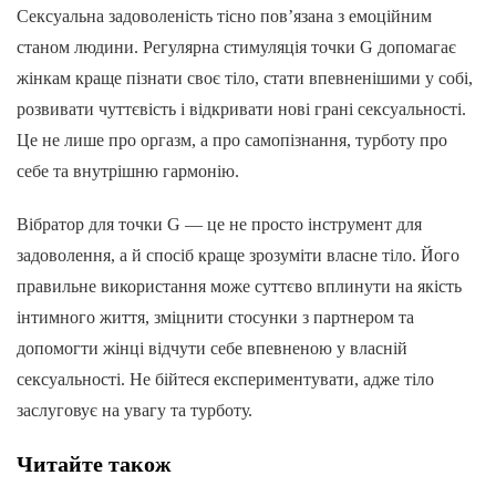
Сексуальна задоволеність тісно пов’язана з емоційним
станом людини. Регулярна стимуляція точки G допомагає
жінкам краще пізнати своє тіло, стати впевненішими у собі,
розвивати чуттєвість і відкривати нові грані сексуальності.
Це не лише про оргазм, а про самопізнання, турботу про
себе та внутрішню гармонію.
Вібратор для точки G — це не просто інструмент для
задоволення, а й спосіб краще зрозуміти власне тіло. Його
правильне використання може суттєво вплинути на якість
інтимного життя, зміцнити стосунки з партнером та
допомогти жінці відчути себе впевненою у власній
сексуальності. Не бійтеся експериментувати, адже тіло
заслуговує на увагу та турботу.
Читайте також