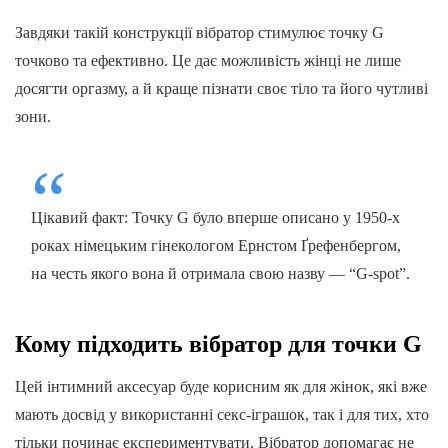
Завдяки такій конструкції вібратор стимулює точку G
точково та ефективно. Це дає можливість жінці не лише
досягти оргазму, а й краще пізнати своє тіло та його чутливі
зони.
Цікавий факт: Точку G було вперше описано у 1950-х
роках німецьким гінекологом Ернстом Ґрефенбергом,
на честь якого вона й отримала свою назву — “G-spot”.
Кому підходить вібратор для точки G
Цей інтимний аксесуар буде корисним як для жінок, які вже
мають досвід у використанні секс-іграшок, так і для тих, хто
тільки починає експериментувати. Вібратор допомагає не