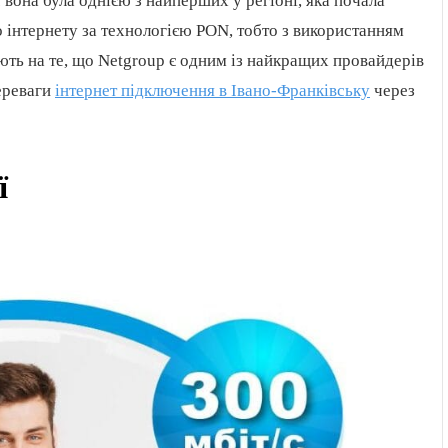
 І вона була однією з найперших у регіоні, яка почала
 інтернету за технологією PON, тобто з використанням
ують на те, що Netgroup є одним із найкращих провайдерів
переваги
інтернет підключення в Івано-Франківську
через
ї