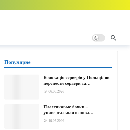
ому
и тому
Популярне
Колокація серверів у Польщі: як
перенести сервери та…
06.08.2026
Пластиковые бочки –
универсальная основа…
10.07.2026