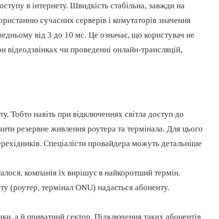
ступу в інтернету. Швидкість стабільна, завжди на
ристанню сучасних серверів і комутаторів значення
редньому від 3 до 10 мс. Це означає, що користувач не
ри відеодзвінках чи проведенні онлайн-трансляцій,
у. Тобто навіть при відключеннях світла доступ до
ити резервне живлення роутера та термінала. Для цього
рехідників. Спеціалісти провайдера можуть детальніше
талося, компанія їх вирішує в найкоротший термін.
ту (роутер, термінал ONU) надається абоненту.
ки, а й приватний сектор. Підключення таких абонентів