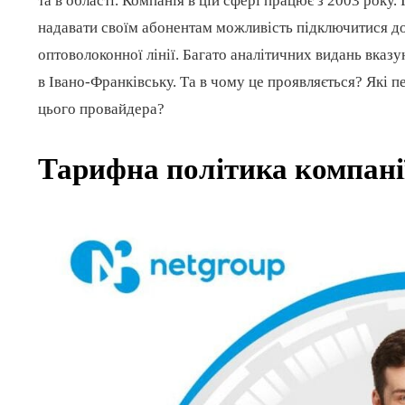
та в області. Компанія в цій сфері працює з 2003 року.
надавати своїм абонентам можливість підключитися до
оптоволоконної лінії. Багато аналітичних видань вказ
в Івано-Франківську. Та в чому це проявляється? Які 
цього провайдера?
Тарифна політика компані