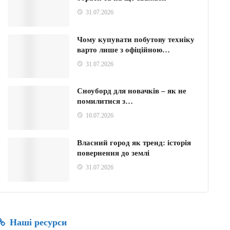
31.07.2026
Чому купувати побутову техніку
варто лише з офіційною…
31.07.2026
Сноуборд для новачків – як не
помилитися з…
10.07.2026
Власний город як тренд: історія
повернення до землі
31.07.2026
Наші ресурси