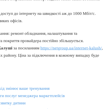
 доступ до інтернету на швидкості аж до 1000 Мбіт/с.
ликих офісів.
вання: ремонт обладнання, налаштування та
а покриття провайдера постійно збільшується.
 Калуші
за посиланням
https://netgroup.ua/internet-kalush/
,
щах району. Ціна за підключення в кожному випадку буде
дхід змінює ваше тренування
аги послуг менеджера маркетплейсів
озвитку дитини