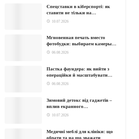
Спецставки в кіберспорті: як
ставити не тільки на…
10.07.2026
Мгновенная печать вместо
фотобудки: выбираем камеры…
06.08.2026
Пастка фаундера: як вийти з
операційки й масштабувати…
06.08.2026
Зимовий детокс від гаджетів –
вплив екранного…
10.07.2026
Медичні меблі для клініки: що
обрати та на що зважати