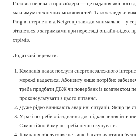
Головна перевага провайдера — це надання якісного до
максимумі технічних можливостей. Також завдяки вико
Ping в інтернеті від Netgroup завжди мінімальне – у се
зіткнеться з затримками при перегляді онлайн-відео, п
стрімів.
Додаткові переваги:
Компанія надає послуги енергонезалежного інтернет
мережі надається. Абоненту лише потрібно забезпеч
треба придбати ДБЖ чи повербанк із комплектом пе
проконсультувати з цього питання.
Дуже рідко виникають аварійні ситуації. Якщо це с
У разі потреби обладнання для підключення інтерне
Самостійно йому не треба нічого купувати.
Компанія обслуговує не лише багатоквартирні будин