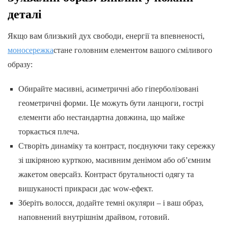
деталі
Якщо вам близький дух свободи, енергії та впевненості,
моносережка
стане головним елементом вашого сміливого
образу:
Обирайте масивні, асиметричні або гіперболізовані
геометричні форми. Це можуть бути ланцюги, гострі
елементи або нестандартна довжина, що майже
торкається плеча.
Створіть динаміку та контраст, поєднуючи таку сережку
зі шкіряною курткою, масивним денімом або об’ємним
жакетом оверсайз. Контраст брутальності одягу та
вишуканості прикраси дає wow-ефект.
Зберіть волосся, додайте темні окуляри – і ваш образ,
наповнений внутрішнім драйвом, готовий.