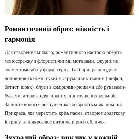
Романтичний образ: ніжність і
гармонія
Для створення м’якого, романтичного настрою оберіть
моносережку з флористичними мотивами, ажурними
елементами або у формі серця. Такі прикраси чудово
доповнюють ніжні сукні зі струмливих тканин (шифон,
батист, шовк), блузи з комірцями-рюшами або рукавами-
буфами, а також одяг ніжних, приглушених кольорів.
Залиште волосся розпущеним або зробіть м’які локони.
Прикраса, яка мерехтить крізь пасма, створює додаткову
інтригу та підкреслює витончені риси обличчя.
Зухвалий образ: виклик у кожній