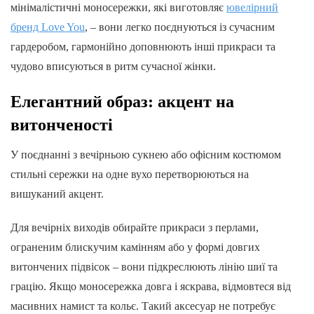
мінімалістичні моносережки, які виготовляє
ювелірний
бренд Love You
, – вони легко поєднуються із сучасним
гардеробом, гармонійно доповнюють інші прикраси та
чудово вписуються в ритм сучасної жінки.
Елегантний образ: акцент на
витонченості
У поєднанні з вечірньою сукнею або офісним костюмом
стильні сережки на одне вухо перетворюються на
вишуканий акцент.
Для вечірніх виходів обирайте прикраси з перлами,
ограненим блискучим камінням або у формі довгих
витончених підвісок – вони підкреслюють лінію шиї та
грацію. Якщо моносережка довга і яскрава, відмовтеся від
масивних намист та кольє. Такий аксесуар не потребує