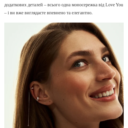
додаткових деталей – всього одна моносережка від Love You
– і ви вже виглядаєте впевнено та елегантно.