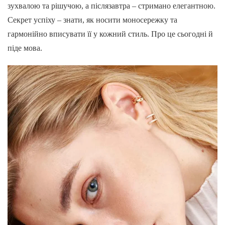
зухвалою та рішучою, а післязавтра – стримано елегантною.
Секрет успіху – знати, як носити моносережку та
гармонійно вписувати її у кожний стиль. Про це сьогодні й
піде мова.