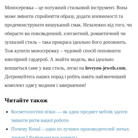
Моносережка – це потужний стильовий інструмент. Вона
може змінити сприйняття образу, додати впевненості та
продемонструвати вишуканий смак. Незалежно від того, чи
обираєте ви повсякденний, елегантний, романтичний чи
зухвалий стиль – така прикраса ідеально його доповнить.
Тож купити моносережку – чудовий спосіб поповнити
ювелірний гардероб. А знайти модель, яка ідеально
впишеться саме у ваш стиль, легко на
loveyou-jewels.com
.
Дотримуйтесь наших порад і робіть навіть найзвичніший
комплект одягу модним і завершеним!
Читайте також
Косметологічні візки — як один предмет меблів здатен
змінити ритм вашої роботи
Почему Ronal – один из лучших производителей литых
дисков? Разбираем все аспекты