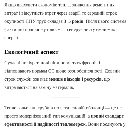
Якщо врахувати економію тепла, зниження ремонтних
витрат і відсутність втрат через аварії, то середній строк
окупності ППУ-труб складає
3–5 років
. Після цього система
фактично працює «у плюс» — генерує чисту економію
енергії.
Екологічний аспект
Сучасні поліуретанові піни не містять фреонів і
відповідають нормам ЄС щодо озонобезпечності. Довгий
строк служби означає
менше відходів і ресурсів
, що
витрачаються на заміну матеріалів.
Теплоізольовані труби в поліетиленовій оболонці — це не
просто модернізований тип комунікацій, а
новий стандарт
ефективності й надійності тепломереж
. Вони поєднують у