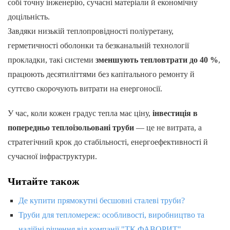
собі точну інженерію, сучасні матеріали й економічну
доцільність.
Завдяки низькій теплопровідності поліуретану,
герметичності оболонки та безканальній технології
прокладки, такі системи
зменшують тепловтрати до 40 %
,
працюють десятиліттями без капітального ремонту й
суттєво скорочують витрати на енергоносії.
У час, коли кожен градус тепла має ціну,
інвестиція в
попередньо теплоізольовані труби
— це не витрата, а
стратегічний крок до стабільності, енергоефективності й
сучасної інфраструктури.
Читайте також
Де купити прямокутні бесшовні сталеві труби?
Труби для тепломереж: особливості, виробництво та
надійні рішення від компанії "ТК ФАВОРИТ"