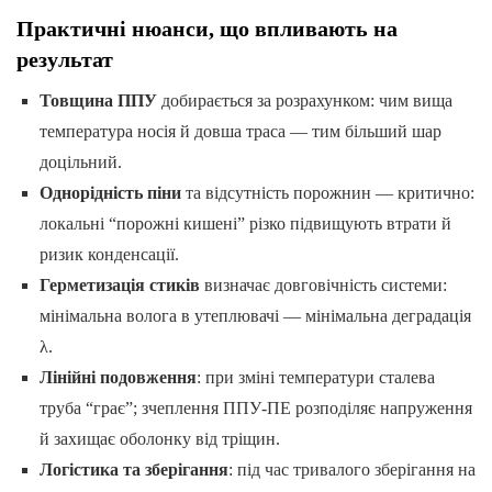
Практичні нюанси, що впливають на
результат
Товщина ППУ
добирається за розрахунком: чим вища
температура носія й довша траса — тим більший шар
доцільний.
Однорідність піни
та відсутність порожнин — критично:
локальні “порожні кишені” різко підвищують втрати й
ризик конденсації.
Герметизація стиків
визначає довговічність системи:
мінімальна волога в утеплювачі — мінімальна деградація
λ.
Лінійні подовження
: при зміні температури сталева
труба “грає”; зчеплення ППУ-ПЕ розподіляє напруження
й захищає оболонку від тріщин.
Логістика та зберігання
: під час тривалого зберігання на