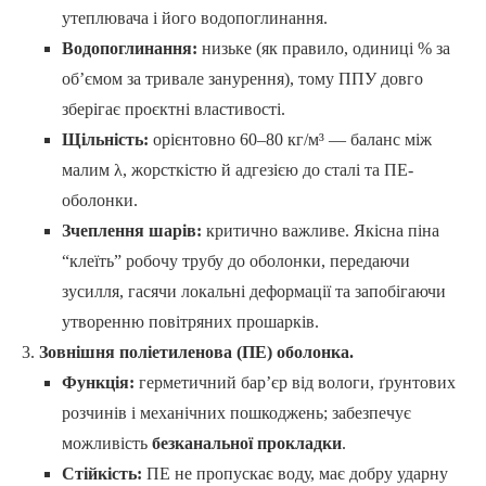
утеплювача і його водопоглинання.
Водопоглинання:
низьке (як правило, одиниці % за
об’ємом за тривале занурення), тому ППУ довго
зберігає проєктні властивості.
Щільність:
орієнтовно 60–80 кг/м³ — баланс між
малим λ, жорсткістю й адгезією до сталі та ПЕ-
оболонки.
Зчеплення шарів:
критично важливе. Якісна піна
“клеїть” робочу трубу до оболонки, передаючи
зусилля, гасячи локальні деформації та запобігаючи
утворенню повітряних прошарків.
Зовнішня поліетиленова (ПЕ) оболонка.
Функція:
герметичний бар’єр від вологи, ґрунтових
розчинів і механічних пошкоджень; забезпечує
можливість
безканальної прокладки
.
Стійкість:
ПЕ не пропускає воду, має добру ударну