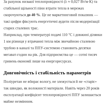
За рахунок низької теплопровідності (λ ≈ 0,027 Вт/м·К) та
стабільної щільності піни втрати тепла в мережах
скорочуються
до 40 %
. Це не маркетинговий показник —
такі цифри фіксують енергетичні аудити після модернізації
старих сталевих трас.
Наприклад, при температурі подачі 110 °C і довжині ділянки
1 км різниця у втрачанні тепла між звичайною сталевою
трубою в каналі та ППУ-системою становить десятки
мегават-годин на рік. Для підприємства це — сотні тисяч
гривень економії лише на енергоресурсах.
Довговічність і стабільність параметрів
Поліуретан не вбирає вологу, не злежується й не «старіє»
так швидко, як волокнисті матеріали. Навіть через 20 років
експлуатації коефіцієнт теплопровідності ППУ залишається
майже незмінним.