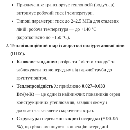
Призначення: транспортує теплоносій (воду/пар),
витримує робочий тиск і температури.
Типові параметри: тиск до 2–2,5 МПа для сталевих
ліній; робоча температура — до +140 °C
(короткочасно до +150 °C).
Теплоізоляційний шар із жорсткої поліуретанової піни
(ППУ).
Ключове завдання:
розірвати “містки холоду” та
заблокувати теплопередачу від гарячої труби до
ґрунту/повітря.
Теплопровідність λ:
приблизно
0,027–0,033
Вт/(м·К)
— це один із найнижчих показників серед
конструкційних утеплювачів, завдяки якому і
досягається заявлене скорочення втрат.
Структура:
переважно
закриті осередки (≈ 90–95
%)
, що різко зменшують конвекцію всередині