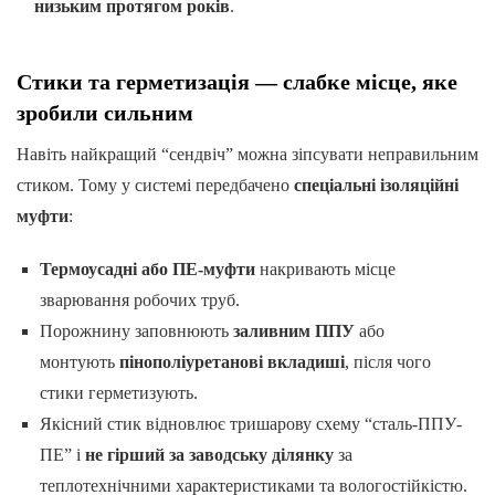
низьким протягом років
.
Стики та герметизація — слабке місце, яке
зробили сильним
Навіть найкращий “сендвіч” можна зіпсувати неправильним
стиком. Тому у системі передбачено
спеціальні ізоляційні
муфти
:
Термоусадні або ПЕ-муфти
накривають місце
зварювання робочих труб.
Порожнину заповнюють
заливним ППУ
або
монтують
пінополіуретанові вкладиші
, після чого
стики герметизують.
Якісний стик відновлює тришарову схему “сталь-ППУ-
ПЕ” і
не гірший за заводську ділянку
за
теплотехнічними характеристиками та вологостійкістю.