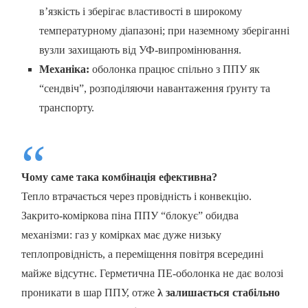
в’язкість і зберігає властивості в широкому
температурному діапазоні; при наземному зберіганні
вузли захищають від УФ-випромінювання.
Механіка:
оболонка працює спільно з ППУ як
“сендвіч”, розподіляючи навантаження ґрунту та
транспорту.
Чому саме така комбінація ефективна?
Тепло втрачається через провідність і конвекцію.
Закрито-коміркова піна ППУ “блокує” обидва
механізми: газ у комірках має дуже низьку
теплопровідність, а переміщення повітря всередині
майже відсутнє. Герметична ПЕ-оболонка не дає волозі
проникати в шар ППУ, отже
λ залишається стабільно