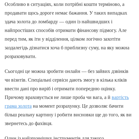
Особливо в ситуаціях, коли потрібні кошти терміново, а
продавати щось дороге немає бажання. У таких випадках
здача золота до ломбарду — один із найшвидших і
найпростіших способів отримати фінансову підмогу. Але
перед тим, як іти у відділення, цілком логічно захотіти
заздалегідь дізнатися хоча б приблизну суму, на яку можна
розраховувати.
Сьогодні це можна зробити онлайн — без зайвих дзвінків
чи візитів. Спеціальні сервіси дають змогу в кілька кліків
ввести дані про виріб і отримати попередню оцінку.
Причому враховується не лише проба чи вага, а й
вартість
грама золота
на момент розрахунку. Це дозволяє бачити
більш реальну картину і робити висновки ще до того, як ви
звернетесь до фахівця.
Один із найзручніших інструментів для такого