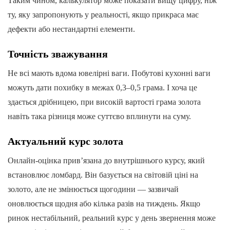
Таким чином, калькулятор може показати вищу цифру, ніж
ту, яку запропонують у реальності, якщо прикраса має
дефекти або нестандартні елементи.
Точність зважування
Не всі мають вдома ювелірні ваги. Побутові кухонні ваги
можуть дати похибку в межах 0,3–0,5 грама. І хоча це
здається дрібницею, при високій вартості грама золота
навіть така різниця може суттєво вплинути на суму.
Актуальний курс золота
Онлайн-оцінка прив’язана до внутрішнього курсу, який
встановлює ломбард. Він базується на світовій ціні на
золото, але не змінюється щогодини — зазвичай
оновлюється щодня або кілька разів на тиждень. Якщо
ринок нестабільний, реальний курс у день звернення може