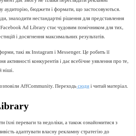
румент дає змогу не тільки переглядати рекламні
ову аудиторію, бюджети і формати, що застосовуються.
нди, знаходити нестандартні рішення для представлення
. Facebook Ad Library стає чудовим помічником для тих,
естицій і досягнення максимальних результатів.
орми, такі як Instagram і Messenger. Це робить її
 активності конкурентів і дає всебічне уявлення про те,
 ніші.
розповіли AffCommunity. Переходь
сюди
і читай матеріал.
ibrary
и їхні переваги та недоліки, а також ознайомитися з
вість адаптувати власну рекламну стратегію до