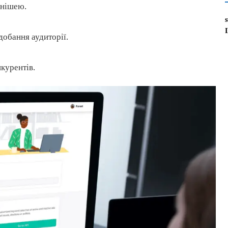
 нішею.
добання аудиторії.
нкурентів.