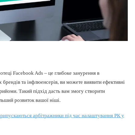
отеці Facebook Ads – це глибоке занурення в
 брендів та інфлюенсерів, ви можете виявити ефективні
 прийоми. Такий підхід дасть вам змогу створити
льший розвиток вашої ніші.
рипускаються арбітражники під час налаштування РК у