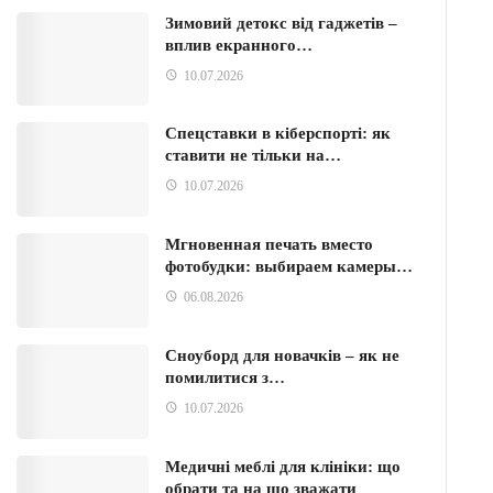
Зимовий детокс від гаджетів –
вплив екранного…
10.07.2026
Спецставки в кіберспорті: як
ставити не тільки на…
10.07.2026
Мгновенная печать вместо
фотобудки: выбираем камеры…
06.08.2026
Сноуборд для новачків – як не
помилитися з…
10.07.2026
Медичні меблі для клініки: що
обрати та на що зважати