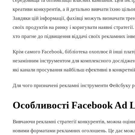
середовища та оптимізації власних кампаній. Цей інст
креативи конкурентів, а й детально вивчати їхню ціль
Завдяки цій інформації, фахівці можуть визначати тре
своїх продуктів на ринку і коригувати наявні стратегії
хто прагне до підвищення віддачі своїх рекламних інв
Крім самого Facebook, бібліотека охоплює й інші платф
незамінним інструментом для комплексного дослідження
які канали просування найбільш ефективні в конкретній
Для чого призначені рекламні інструменти Фейсбуку 
Особливості Facebook Ad L
Вивчаючи рекламні стратегії конкурентів, можна оцінит
новими форматами рекламних оголошень. Це дає можли