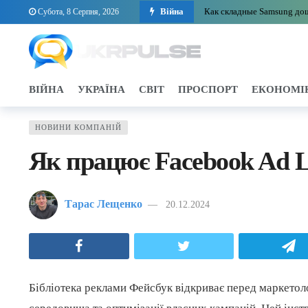
Війна
Как складные Samsung дошл
Субота, 8 Серпня, 2026
Удар РФ по видобувних ак
Санкції ЄС проти виробни
Справа ексочільника Мукач
ВІЙНА
УКРАЇНА
СВІТ
ПРОСПОРТ
ЕКОНОМІ
Чому США та Європа не мо
Чому розширення Євросоюз
НОВИНИ КОМПАНІЙ
Навроцький пояснив страт
Як працює Facebook Ad L
Автомобільні шторки як ін
Електронні водійські прав
Тарас Лещенко
20.12.2024
Світоліна і Костюк подві
Facebook
Twitter
T
Бібліотека реклами Фейсбук відкриває перед маркето