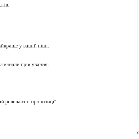
тів.
айкраще у вашій ніші.
а канали просування.
й релевантні пропозиції.