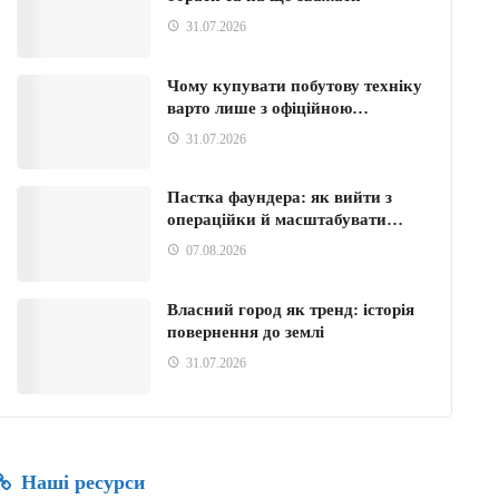
31.07.2026
Чому купувати побутову техніку
варто лише з офіційною…
31.07.2026
Пастка фаундера: як вийти з
операційки й масштабувати…
07.08.2026
Власний город як тренд: історія
повернення до землі
31.07.2026
Наші ресурси