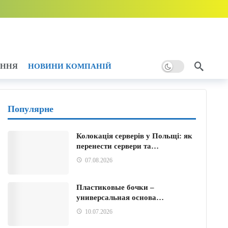
6 години тому
години тому
6 години тому
АННЯ
НОВИНИ КОМПАНІЙ
ини тому
Популярне
Колокація серверів у Польщі: як
перенести сервери та…
07.08.2026
Пластиковые бочки –
универсальная основа…
10.07.2026