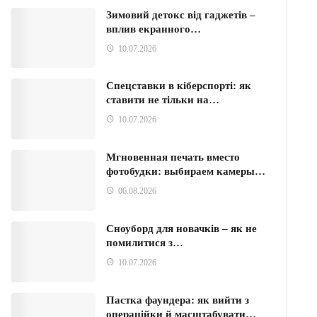
Зимовий детокс від гаджетів –
вплив екранного…
10.07.2026
Спецставки в кіберспорті: як
ставити не тільки на…
10.07.2026
Мгновенная печать вместо
фотобудки: выбираем камеры…
06.08.2026
Сноуборд для новачків – як не
помилитися з…
10.07.2026
Пастка фаундера: як вийти з
операційки й масштабувати…