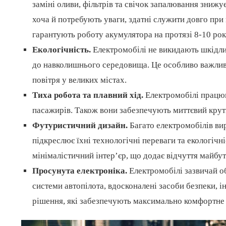
заміні оливи, фільтрів та свічок запалювання знижу
хоча й потребують уваги, здатні служити довго при
гарантують роботу акумулятора на протязі 8-10 рок
Екологічність.
Електромобілі не викидають шкідли
до навколишнього середовища. Це особливо важлив
повітря у великих містах.
Тиха робота та плавний хід.
Електромобілі працю
пасажирів. Також вони забезпечують миттєвий крут
Футуристичний дизайн.
Багато електромобілів ви
підкреслює їхні технологічні переваги та екологіч
мінімалістичний інтер’єр, що додає відчуття майбу
Просунута електроніка.
Електромобілі зазвичай о
системи автопілота, вдосконалені засоби безпеки, і
рішення, які забезпечують максимально комфортне 