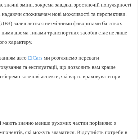
 значні зміни, зокрема завдяки зростаючій популярності
к, надаючи споживачам нові можливості та перспективи.
 (ДВЗ) залишаються незмінними фаворитами багатьох
іж цими двома типами транспортних засобів стає не лише
ого характеру.
уванням авто
ElCars
ми розглянемо переваги
говування та експлуатації, що дозволить вам краще
озберемо ключові аспекти, які варто враховувати при
 мають значно менше рухомих частин порівняно з
мпонентів, які можуть зламатися. Відсутність потреби в