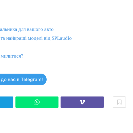
чальника для вашого авто
 та найкращі моделі від SPLaudio
помилитися?
до нас в Telegram!
elegram
WhatsApp
Viber