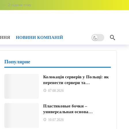
2 години тому
2 години тому
2 години тому
АННЯ
НОВИНИ КОМПАНІЙ
дини тому
Популярне
Колокація серверів у Польщі: як
у
перенести сервери та…
ми ударами
2 години тому
07.08.2026
Пластиковые бочки –
универсальная основа…
10.07.2026