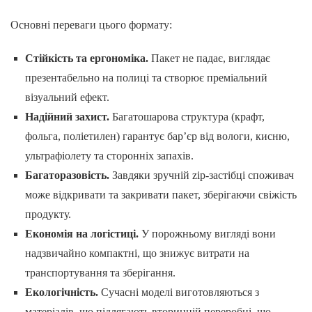
Основні переваги цього формату:
Стійкість та ергономіка.
Пакет не падає, виглядає
презентабельно на полиці та створює преміальний
візуальний ефект.
Надійний захист.
Багатошарова структура (крафт,
фольга, поліетилен) гарантує бар’єр від вологи, кисню,
ультрафіолету та сторонніх запахів.
Багаторазовість.
Завдяки зручній zip-застібці споживач
може відкривати та закривати пакет, зберігаючи свіжість
продукту.
Економія на логістиці.
У порожньому вигляді вони
надзвичайно компактні, що знижує витрати на
транспортування та зберігання.
Екологічність.
Сучасні моделі виготовляються з
матеріалів, що підлягають вторинній переробці, що