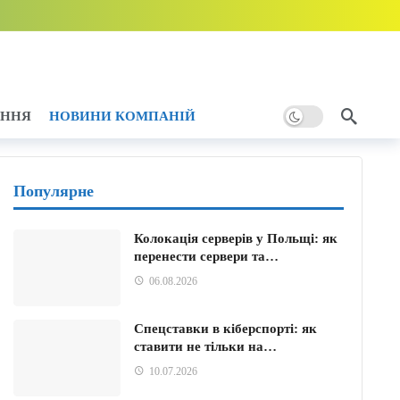
тику України
5 години тому
ому
АННЯ
НОВИНИ КОМПАНІЙ
Популярне
Колокація серверів у Польщі: як
перенести сервери та…
06.08.2026
Спецставки в кіберспорті: як
ставити не тільки на…
10.07.2026