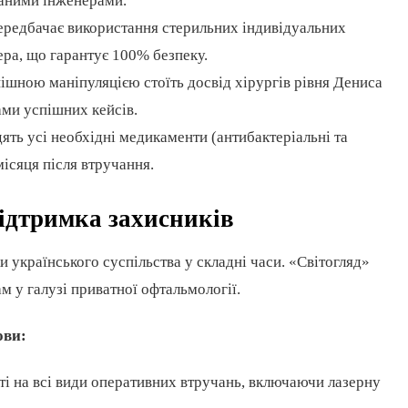
ваними інженерами.
редбачає використання стерильних індивідуальних
зера, що гарантує 100% безпеку.
шною маніпуляцією стоїть досвід хірургів рівня Дениса
ами успішних кейсів.
ять усі необхідні медикаменти (антибактеріальні та
місяця після втручання.
підтримка захисників
 українського суспільства у складні часи. «Світогляд»
 у галузі приватної офтальмології.
ови:
і на всі види оперативних втручань, включаючи лазерну