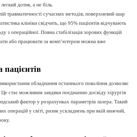
легкий дотик, а не біль.
ій травматичності сучасних методів, поверхневий шар
тистика клініки свідчить, що 95% пацієнтів відчувають
оду з операційної. Повна стабілізація зорових функцій
итати або працювати за комп’ютером можна вже
а пацієнтів
 використання обладнання останнього покоління дозволяє
. Це стає можливим завдяки поєднанню досвіду хірургів
людський фактор у розрахунках параметрів лазера. Такий
их операцій у світі, ризик ускладнень при якій нижчий,
року.