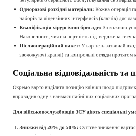
регулярного сервісного обслуговування сертифіко
Одноразові розхідні матеріали:
Кожна операція пе
наборів та ліцензійних інтерфейсів (ключів) для ла
Кваліфікація хірургічної бригади:
За кожною успі
Наконечного, чия експертність підтверджена тисяч
Післяопераційний пакет:
У вартість зазвичай вход
зволожуючі краплі) та контрольні огляди протягом 
Соціальна відповідальність та 
Окремо варто виділити позицію клініки щодо підтримки
впровадив одну з наймасштабніших соціальних програм
Для військовослужбовців ЗСУ діють спеціальні ум
Знижки від 20% до 50%:
Суттєве зниження вартост