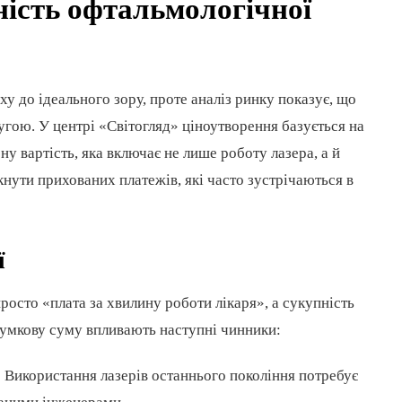
ність офтальмологічної
у до ідеального зору, проте аналіз ринку показує, що
угою. У центрі «Світогляд» ціноутворення базується на
ену вартість, яка включає не лише роботу лазера, а й
нути прихованих платежів, які часто зустрічаються в
ї
росто «плата за хвилину роботи лікаря», а сукупність
дсумкову суму впливають наступні чинники:
:
Використання лазерів останнього покоління потребує