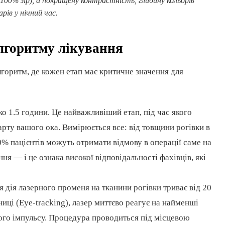
00% зір), а покращену контрастність, глибину кольорів
рів у нічний час.
алгоритму лікування
лгоритм, де кожен етап має критичне значення для
о 1.5 години. Це найважливіший етап, під час якого
рту вашого ока. Вимірюється все: від товщини рогівки в
20% пацієнтів можуть отримати відмову в операції саме на
ня — і це ознака високої відповідальності фахівців, які
 дія лазерного променя на тканини рогівки триває від 20
ниці (Eye-tracking), лазер миттєво реагує на найменші
ного імпульсу. Процедура проводиться під місцевою