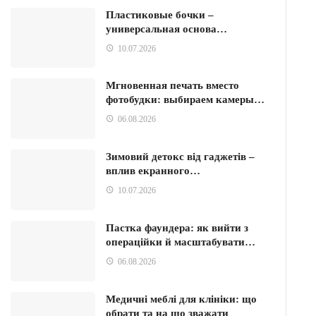
Пластиковые бочки –
универсальная основа…
10.07.2026
Мгновенная печать вместо
фотобудки: выбираем камеры…
06.08.2026
Зимовий детокс від гаджетів –
вплив екранного…
10.07.2026
Пастка фаундера: як вийти з
операційки й масштабувати…
06.08.2026
Медичні меблі для клініки: що
обрати та на що зважати