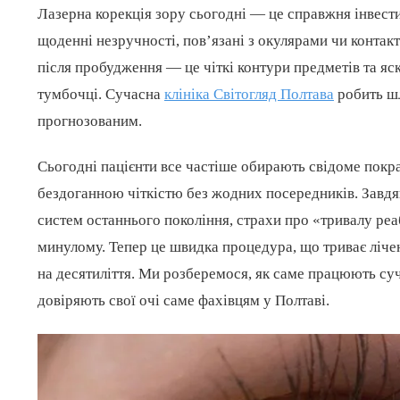
Лазерна корекція зору сьогодні — це справжня інвести
щоденні незручності, пов’язані з окулярами чи контакт
після пробудження — це чіткі контури предметів та яск
тумбочці. Сучасна
клініка Світогляд Полтава
робить шл
прогнозованим.
Сьогодні пацієнти все частіше обирають свідоме покр
бездоганною чіткістю без жодних посередників. Завдя
систем останнього покоління, страхи про «тривалу реа
минулому. Тепер це швидка процедура, що триває лічені
на десятиліття. Ми розберемося, як саме працюють суча
довіряють свої очі саме фахівцям у Полтаві.