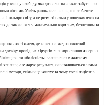
ція у власну свободу, яка дозволяє назавжди забути про
ними лінзами. Уявіть ранок, коли перше, що ви бачите
раві кольори світу, а не розмиті плями у пошуках очок на
ях до такого життя максимально коротким, безпечним та
ащення якості життя, де кожен погляд наповнений
ки досвіду провідних хірургів та використанню лазерних
білітацію» чи «болісність» залишилися в далекому
 хвилини, але дарує результат, який залишається з вами
сні методи, скільки це коштує та чому сотні пацієнтів