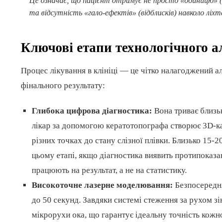
Це означає, що пацієнт отримує не просто «одиницю» (1
та відсутність «гало-ефектів» (відблисків) навколо ліхта
Ключові етапи технологічного 
Процес лікування в клініці — це чітко налагоджений а
фінального результату:
Глибока цифрова діагностика:
Вона триває близьк
лікар за допомогою кератотопографа створює 3D-ка
різних точках до стану слізної плівки. Близько 15-
цьому етапі, якщо діагностика виявить протипоказан
працюють на результат, а не на статистику.
Високоточне лазерне моделювання:
Безпосередня
до 50 секунд. Завдяки системі стеження за рухом зі
мікрорухи ока, що гарантує ідеальну точність кож