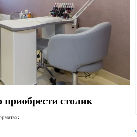
о приобрести столик
орматах: