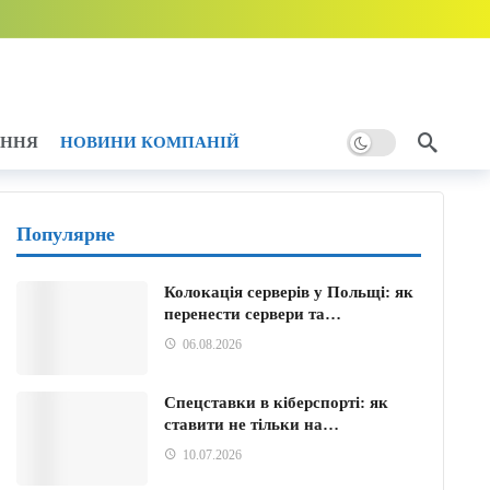
тику України
6 години тому
ому
АННЯ
НОВИНИ КОМПАНІЙ
Популярне
Колокація серверів у Польщі: як
перенести сервери та…
06.08.2026
Спецставки в кіберспорті: як
ставити не тільки на…
10.07.2026