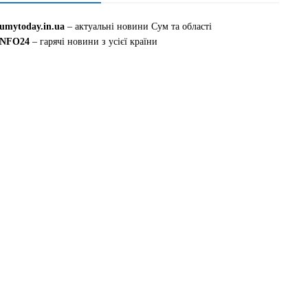
sumytoday.in.ua
– актуальні новини Сум та області
INFO24
– гарячі новини з усієї країни