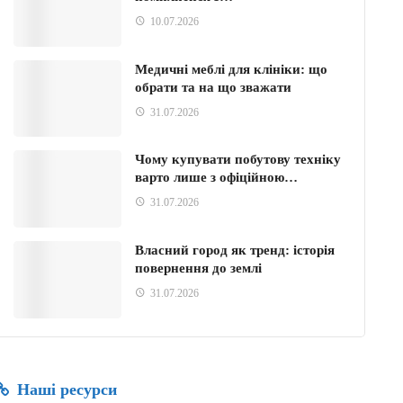
10.07.2026
Медичні меблі для клініки: що
обрати та на що зважати
31.07.2026
Чому купувати побутову техніку
варто лише з офіційною…
31.07.2026
Власний город як тренд: історія
повернення до землі
31.07.2026
Наші ресурси