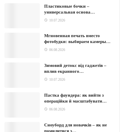
Пластиковые бочки –
универсальная основа…
10.07.2026
Мгновенная печать вместо
фотобудки: выбираем камеры…
06.08.2026
Зимовий детокс від гаджетів –
вплив екранного…
10.07.2026
Пастка фаундера: як вийти з
операційки й масштабувати…
06.08.2026
Сноуборд для новачків – як не
помилитися з…