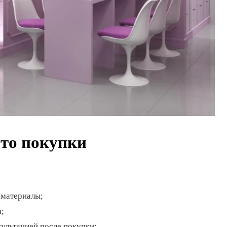
сто покупки
 материалы;
а;
сультацией после покупки;