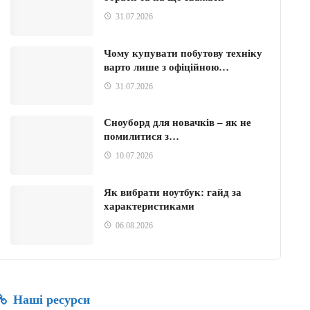
31.07.2026
Чому купувати побутову техніку
варто лише з офіційною…
31.07.2026
Сноуборд для новачків – як не
помилитися з…
10.07.2026
Як вибрати ноутбук: гайд за
характеристиками
06.08.2026
Наші ресурси