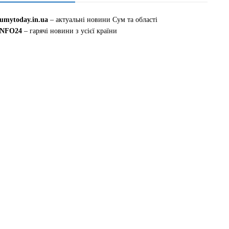
sumytoday.in.ua
– актуальні новини Сум та області
INFO24
– гарячі новини з усієї країни