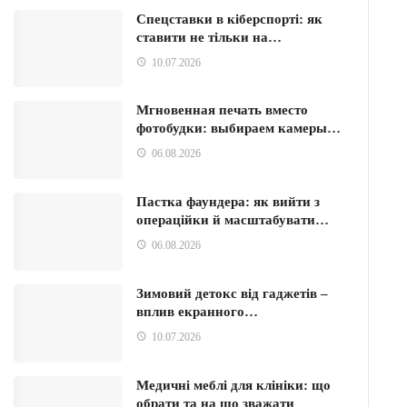
Спецставки в кіберспорті: як
ставити не тільки на…
10.07.2026
Мгновенная печать вместо
фотобудки: выбираем камеры…
06.08.2026
Пастка фаундера: як вийти з
операційки й масштабувати…
06.08.2026
Зимовий детокс від гаджетів –
вплив екранного…
10.07.2026
Медичні меблі для клініки: що
обрати та на що зважати