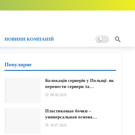
НОВИНИ КОМПАНІЙ
ому
и тому
Популярне
Колокація серверів у Польщі: як
перенести сервери та…
06.08.2026
Пластиковые бочки –
универсальная основа…
10.07.2026