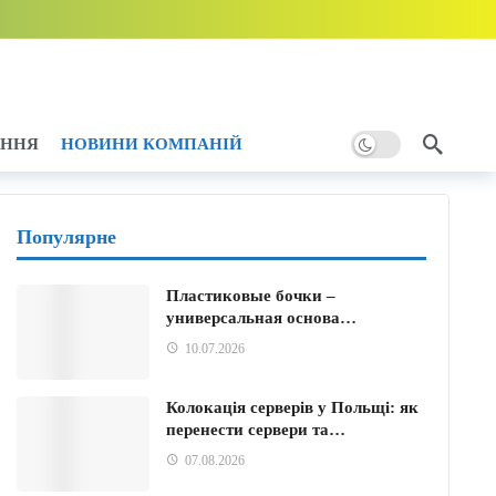
ну тому
1 годину тому
годину тому
АННЯ
НОВИНИ КОМПАНІЙ
 тому
Популярне
тому
Пластиковые бочки –
универсальная основа…
10.07.2026
Колокація серверів у Польщі: як
перенести сервери та…
07.08.2026