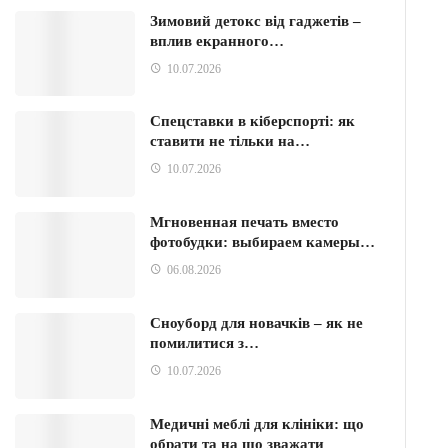
Зимовий детокс від гаджетів –
вплив екранного…
10.07.2026
Спецставки в кіберспорті: як
ставити не тільки на…
10.07.2026
Мгновенная печать вместо
фотобудки: выбираем камеры…
06.08.2026
Сноуборд для новачків – як не
помилитися з…
10.07.2026
Медичні меблі для клініки: що
обрати та на що зважати