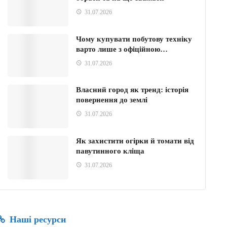
31.07.2026
Чому купувати побутову техніку
варто лише з офіційною…
31.07.2026
Власний город як тренд: історія
повернення до землі
31.07.2026
Як захистити огірки й томати від
павутинного кліща
31.07.2026
Наші ресурси