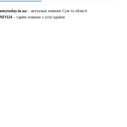
sumytoday.in.ua
– актуальні новини Сум та області
INFO24
– гарячі новини з усієї країни