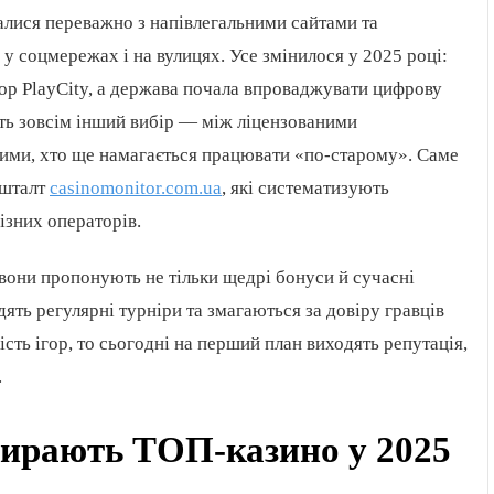
алися переважно з напівлегальними сайтами та
у соцмережах і на вулицях. Усе змінилося у 2025 році:
ор PlayCity, а держава почала впроваджувати цифрову
їть зовсім інший вибір — між ліцензованими
 тими, хто ще намагається працювати «по-старому». Саме
кшталт
casinomonitor.com.ua
, які систематизують
різних операторів.
вони пропонують не тільки щедрі бонуси й сучасні
дять регулярні турніри та змагаються за довіру гравців
ість ігор, то сьогодні на перший план виходять репутація,
.
бирають ТОП-казино у 2025