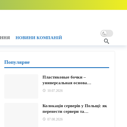
ни тому
2 години тому
години тому
АННЯ
НОВИНИ КОМПАНІЙ
 тому
Популярне
тому
Пластиковые бочки –
универсальная основа…
10.07.2026
Колокація серверів у Польщі: як
перенести сервери та…
07.08.2026