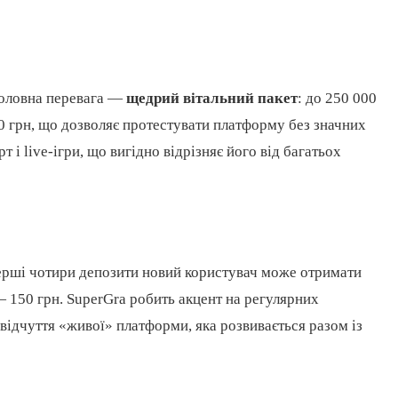
 Головна перевага —
щедрий вітальний пакет
: до 250 000
0 грн, що дозволяє протестувати платформу без значних
т і live-ігри, що вигідно відрізняє його від багатьох
перші чотири депозити новий користувач може отримати
— 150 грн. SuperGra робить акцент на регулярних
 відчуття «живої» платформи, яка розвивається разом із