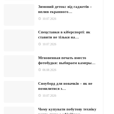
Зимовий детокс від гаджетів –
вплив екранного…
10.07.2026
Спецставки в кіберспорті: як
ставити не тільки на…
10.07.2026
Мгновенная печать вместо
фотобудки: выбираем камеры…
06.08.2026
Сноуборд для новачків – як не
помилитися з…
10.07.2026
Чому купувати побутову техніку