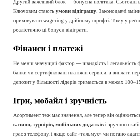
Другий важливий блок — бонусна політика. Сьогодні в
Ключовим стають
умови відіграшу
. Законодавчі змі
приховувати wagering у дрібному шрифті. Тому у рейтин
реалістично ці бонуси відіграти.
Фінанси і платежі
Не менш значущий фактор — швидкість і легальність фі
банки чи сертифіковані платіжні сервіси, а виплати пе
депозит у більшості лідерів тримається в межах 100–15
Ігри, мобайл і зручність
Асортимент теж має значення, але тепер він оцінюється
казино, турнірів, мобільних додатків
і зручного кабі
грає з телефону, і якщо сайт «гальмує» чи погано адап