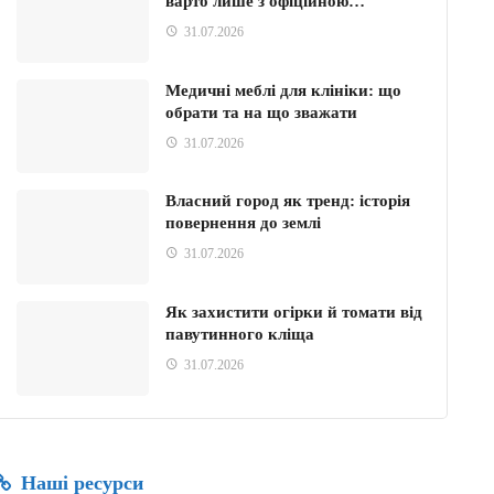
варто лише з офіційною…
31.07.2026
Медичні меблі для клініки: що
обрати та на що зважати
31.07.2026
Власний город як тренд: історія
повернення до землі
31.07.2026
Як захистити огірки й томати від
павутинного кліща
31.07.2026
Наші ресурси