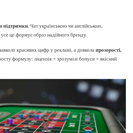
би підтримки
. Чат українською чи англійською,
— усе це формує образ надійного бренду.
авколо красивих цифр у рекламі, а довкола
прозорості,
росту формулу: ліцензія + зрозумілі бонуси + якісний