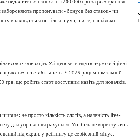
же недостатньо написати «200 000 грн за реєстрацію».
ни забороняють пропонувати «бонуси без ставок» чи
гу враховується не тільки сума, а й те, наскільки
нансових операцій. Усі депозити йдуть через офіційні
ревіряються на стабільність. У 2025 році мінімальний
0 грн, що робить старт доступним навіть для новачків.
 ширше: не просто кількість слотів, а наявність
live-
нету для управління рахунком. Усе більше користувачів
тований під екран, у рейтингу це серйозний мінус.