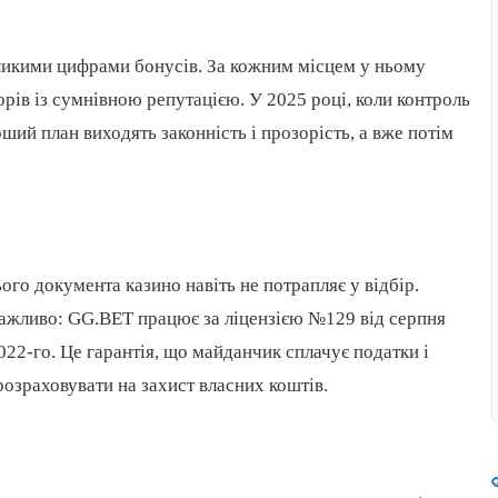
еликими цифрами бонусів. За кожним місцем у ньому
торів із сумнівною репутацією. У 2025 році, коли контроль
ший план виходять законність і прозорість, а вже потім
го документа казино навіть не потрапляє у відбір.
важливо: GG.BET працює за ліцензією №129 від серпня
022-го. Це гарантія, що майданчик сплачує податки і
озраховувати на захист власних коштів.